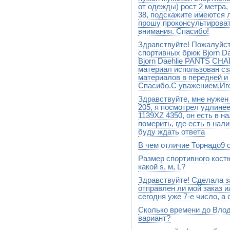
от одежды) рост 2 метра
38, подскажите имеются 
прошу проконсультироват
внимания. Спасибо!
Здравствуйте! Пожалуйст
Добрый день.На данный моме
наличии.Они периодически п
спортивных брюк Bjorn D
поставка,мы вас известим. Р
Bjorn Daehlie PANTS CHA
должно присутствовать слов
материал использован сз
материалов в передней и
Спасибо.С уважением,Иг
Здравствуйте, мне нужен
Добрый день Bjorn Daehlie
брюки,спереди ветрозащитны
205, я посмотрел удли
CHARGER просто утепленные
1139XZ 4350, он есть в н
одного ветрозащитного мат
померить, где есть в нали
буду ждать ответа
В чем отличие Торнадо9 
Добрый день, Дмитрий. Разме
привезем в магазин, приеде
Размер спортивного кост
MID это высокая модель
какой s, м, L?
Здравствуйте! Сделала за
Если Ваш вес меньше 70 кг, т
отправлен ли мой заказ и
сегодня уже 7-е число, а
Сколько времени до Влод
Добрый день.Мы с Вами не с
размера us7. К сожалению,на
вариант?
нашли.Приносим свои извин