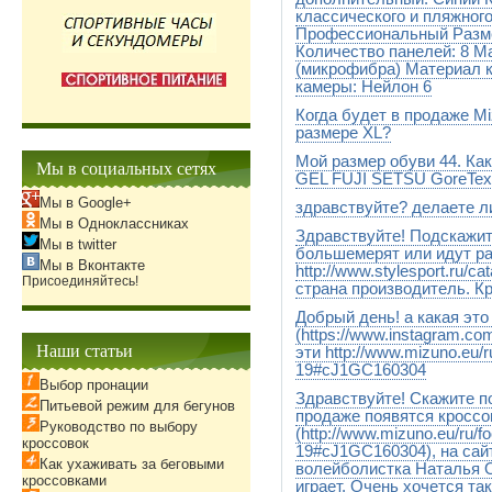
классического и пляжног
Профессиональный Разме
Количество панелей: 8 М
(микрофибра) Материал 
камеры: Нейлон 6
Когда будет в продаже M
Добрый день! Все категории
перейдя по ссылке http://www.s
размере XL?
соответственно сделать зака
Мой размер обуви 44. Ка
Точные сроки сказать не мо
Мы в социальных сетях
GEL FUJI SETSU GoreTex
Мы в Google+
здравствуйте? делаете л
US11,5 -длина стопы 29,5 см
Мы в Одноклассниках
Здравствуйте! Подскажит
Да,делаем
Мы в twitter
большемерят или идут ра
Мы в Вконтакте
http://www.stylesport.ru/c
Присоединяйтесь!
страна производитель. К
Добрый день! а какая эт
Здравствуйте, Анастасия! К
размера по длине стельки ил
(https://www.instagram.c
Наши статьи
Кроссовки оригинальные, н
эти http://www.mizuno.eu/r
Asics (Япония). Кроссовки п
19#cJ1GC160304
Индонезия, Вьетнам) под кон
Выбор пронации
Здравствуйте! Скажите по
Да,это действительно бегов
Питьевой режим для бегунов
в феврале-марте 2016 г
продаже появятся кроссо
Руководство по выбору
(http://www.mizuno.eu/ru/f
кроссовок
19#cJ1GC160304), на сайт
Как ухаживать за беговыми
волейболистка Наталья О
кроссовками
играет. Очень хочется та