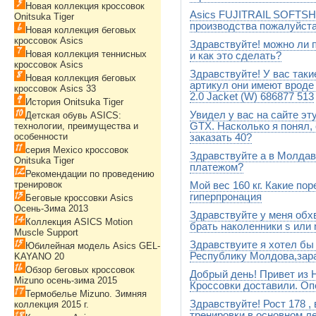
Новая коллекция кроссовок
Asics FUJITRAIL SOFTSH
Наталья, Обмочаева в таких к
Onitsuka Tiger
кроссовки для бега , а не для
производства пожалуйст
Новая коллекция беговых
году.
кроссовок Asics
Здравствуйте! можно ли 
Производство Индонезия
Новая коллекция теннисных
и как это сделать?
кроссовок Asics
Здравствуйте! У вас таки
Конечно можно. Отправляете
Новая коллекция беговых
а мы Вам вышлем взамен нуж
артикул они имеют вроде т
кроссовок Asics 33
России за Ваш счет
2.0 Jacket (W) 686877 513
История Onitsuka Tiger
Увидел у вас на сайте
На данный момент есть толь
Детская обувь ASICS:
технологии, преимущества и
GTX. Насколько я понял,
особенности
заказать 40?
серия Mexico кроссовок
Здравствуйте а в Молда
Напишите нам на почту info@
Onitsuka Tiger
поточнее. В US . В понедель
платежом?
Рекомендации по проведению
тренировок
Мой вес 160 кг. Какие по
Нет, только при 100% предо
гиперпронация
Беговые кроссовки Asics
Осень-Зима 2013
Здравствуйте у меня обхв
С Вашим весом Вам необход
Коллекция ASICS Motion
свода стопы. Вам прекрасно п
брать наколенники s или
Muscle Support
3000, Asics Gel-Fortify ( TBD)
Здравствуите я хотел бы
S
Юбилейная модель Asics GEL-
Республику Молдова,зара
KAYANO 20
Обзор беговых кроссовок
Добрый день! Привет из 
Да,возможна,только при 10
Mizuno осень-зима 2015
Кроссовки доставили. Оп
Термобелье Mizuno. Зимняя
Здравствуйте! Рост 178 ,
Мы рады, что Вам все понра
коллекция 2015 г.
тренировки в основном ле