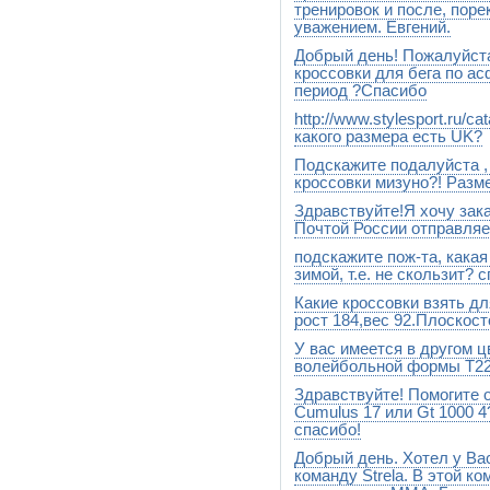
тренировок и после, пор
уважением. Евгений.
Добрый день! Пожалуйста
Компрессионное белье пробл
этого. Конкретно компресси
кроссовки для бега по а
поддерживают их при заняти
период ?Спасибо
молочных кислот ( мышцы ме
Степень компрессии, котору
http://www.stylesport.ru/c
Добрый день.Лучше всего б
либо с тренером , либо с вр
хорошие это вот эти Asics 
какого размера есть UK?
ссылка http://www.stylesport.r
Подскажите подалуйста ,
Такие тоже есть uk5.5 Откро
размерной таблицей есть ра
кроссовки мизуно?! Разм
наличии (на складе),их можн
Здравствуйте!Я хочу зака
Вот такие есть на данный моме
http://www.stylesport.ru/catalo
Почтой России отправляе
подскажите пож-та, какая
Добрый день, Антон! Конечно
свяжемся, обговорим детали 
зимой, т.е. не скользит? 
Какие кроссовки взять дл
Если для гололеда, лучше вз
http://www.stylesport.ru/catalo
рост 184,вес 92.Плоскост
http://www.stylesport.ru/catalo
У вас имеется в другом ц
Лучше всего это Asics GEL-
волейбольной формы T2
Здравствуйте! Помогите 
Добрый день,Светлана.Этой 
посмотрите http://www.stylespo
Cumulus 17 или Gt 1000 
спасибо!
Добрый день. Хотел у Ва
Добрый день. Asics Gel Cumu
команду Strela. В этой 