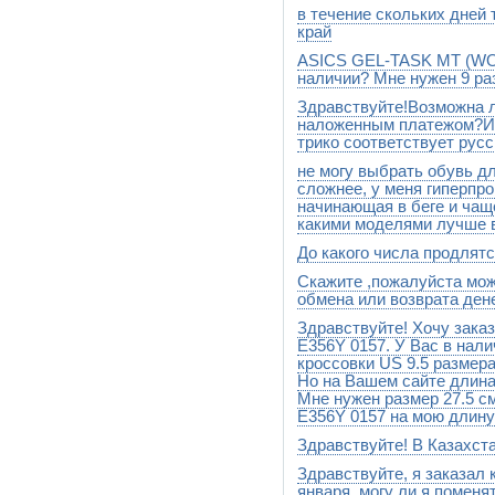
в течение скольких дней 
Добрый день.Такого размера
можно их организовать,тольк
край
ASICS GEL-TASK MT (WOM
добрый день. В краснодарски
наличии? Мне нужен 9 ра
Здравствуйте!Возможна л
Добрый день. Это модель про
модель в продаже, то только
наложенным платежом?И 
трико соответствует рус
не могу выбрать обувь дл
Добрый день. Выбирайте раз
платежом отправляем, без 
сложнее, у меня гиперпр
начинающая в беге и чащ
какими моделями лучше 
До какого числа продлятся
Лучше всего в Asics Вам под
2000, посмотреть можно здесь 
Скажите ,пожалуйста мож
Ориентировочно до конца а
обмена или возврата дене
Здравствуйте! Хочу зак
Конечно можно. Неношеный т
дней с момента получения В
E356Y 0157. У Вас в нали
течении 30 дней с момента 
кроссовки US 9.5 размера
Но на Вашем сайте длина 
Мне нужен размер 27.5 с
E356Y 0157 на мою длину
Здравствуйте! В Казахст
9,5 (27,5 см)это соответству
другая размерность в US. По
Здравствуйте, я заказал 
Добрый день. Да, отправляе
моделях Вам надо выбирать 
января, могу ли я поменя
размера сейчас нет. Такой р