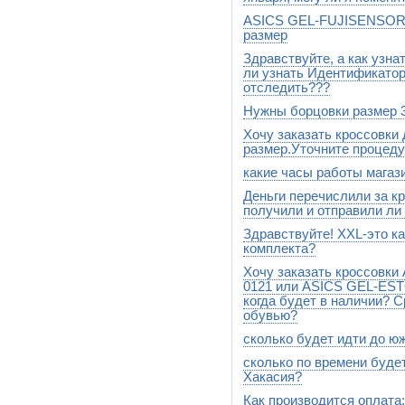
моделях,которые есть на сай
ASICS GEL-FUJISENSOR T
Да, конечно можно. Пишите 
размер
Здравствуйте, а как узна
К сожалению на данный моме
ли узнать Идентификатор 
отследить???
Нужны борцовки размер 3
Да,конечно можно.При отпра
клиентам номер почтового о
Хочу заказать кроссовки 
такого размера борцовок у 
30 см
размер.Уточните процеду
какие часы работы магази
Вы нам высылаете кроссовки
России при обмене оплачива
Деньги перечислили за кр
с 10-00 до 22-00
в любом случае перезванива
получили и отправили ли
волнуйтесь,подберем разме
Здравствуйте! XXL-это к
Добрый день! Деньги получ
скинем.
комплекта?
Хочу заказать кроссовк
54-56
0121 или ASICS GEL-EST
когда будет в наличии? 
обувью?
сколько будет идти до ю
Данных моделей пока приход
US4,посмотрите такие же мо
сколько по времени буде
Почтой России идет 3-4 неде
http://stylesport.ru/catalog/pro
недель.
Хакасия?
Как производится оплата
Все сроки доставки можно по