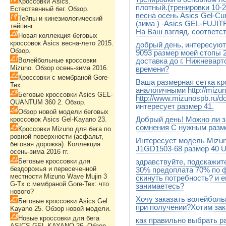
Кроссовки Asics.
плотный.(тренировки 10-2
Естественный бег. Обзор.
весна осень Asics Gel-C
Тейпы и кинезиологический
(зима ) -Asics GEL-FUJ
тейпинг.
На Ваш взгляд, соответс
Новая коллекция беговых
кроссовок Asics весна-лето 2015.
добрый день, интересую
Да, соответствует. Очень не
Обзор.
9093 размер моей стопы 
Волейбольные кроссовки
доставка до г. Нижневарт
Mizuno. Обзор осень-зима 2016.
времени?
Кроссовки с мембраной Gore-
Ваша размерная сетка кр
размер us9.5 Доставка Почто
Tex.
дней
аналогичными http://mizun
Беговые кроссовки Asics GEL-
http://www.mizunospb.ru/d
QUANTUM 360 2. Обзор.
интересует размер 41.
Обзор новой модели беговых
кроссовок Asics Gel-Kayano 23.
Добрый день! Можно ли з
Все там совпадает.Размер E
RUS это размер к которому 
сомнения С нужным разм
Кроссовки Mizuno для бега по
иностранных сайтах ,как и н
ровной поверхности (асфальт,
Интересует модель Miz
размеры Самый точный разме
Здравствуйте, Сергей! Конеч
беговая дорожка). Коллекция
ориетнируйтесь,посмотрев р
J1GD1503-68 размер 40 U
осень-зима 2016 гг.
Беговые кроссовки для
здравствуйте, подскажите
Пока к нам на склад не пост
бездорожья и пересеченной
30% предоплата 70% по ф
местности Mizuno Wave Mujin 3
скинуть потребность? и 
G-Tx с мембраной Gore-Tex: что
занимаетесь?
нового?
Хочу заказать волейбол
Нанесение делаем,но поста
Беговые кроссовки Asics Gel
при получении?Хотим зак
Kayano 25. Обзор новой модели.
Новые кроссовки для бега
как правильно выбрать 
Оплачиваете на почте при 
ASICS GEL-KAYANO 26. Обзор.