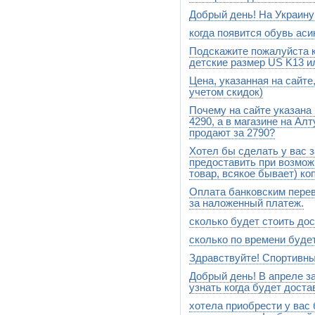
где то 7-15 дней
Добрый день! На Украину
Наложенным платежом
когда появится обувь ас
отправляем при 100% предо
Подскажите пожалуйста к
Данная,женская модель может
прошлых сезонов.В этом сез
детские размер US K13 и
коричневом цвете и артикул 
Цена, указанная на сайте
Уже появились http://www.style
http://www.stylesport.ru/catalo
учетом скидок)
http://www.stylesport.ru/catalo
Почему на сайте указана 
Да,совпадает.Если есть разн
продавцом-консультантом в 
4290, а в магазине на Ал
продают за 2790?
Хотел бы сделать у вас 
Спасибо,что подсказали,скид
предоставить при возмож
товар, всякое бывает) ко
Оплата банковским пере
Ни чего не поделаешь,таковы
за наложенный платеж.
сколько будет стоить дос
Да,возможна
сколько по времени буде
400 руб. Почтой России
Здравствуйте! Спортивны
К Вам может приехать курье
Добрый день! В апреле з
здравствуйте.Как таковых с
встречается.Только если по
узнать когда будет доста
хотела приобрести у вас
День добрый! Ваш заказ 208