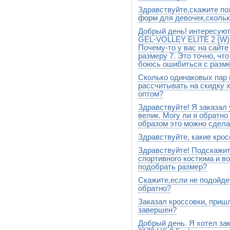
Здравствуйте,скажите по
Конечно можно.Напишите нам 
речь и Ваш размер
форм для девочек,скольк
Добрый день! интересуют
Добрый день.При заказе фор
15%
GEL-VOLLEY ELITE 2 (W) 
Почему-то у вас на сайте
размеру 7. Это точно, что
боюсь ошибиться с разме
Сколько одинаковых пар 
добрый день. Напишите нам н
телефона,мы Вам перезвони
рассчитывать на скидку 
оптом?
Здравствуйте! Я заказал 
Добрый день.Напишите нам на
размеры,которые Вы хотите 
велик. Могу ли я обратно
Вашу скидку
образом это можно сдела
Здравствуйте, какие кро
Добрый день.Все меняем и 
на почту info@stylesport.ru
Здравствуйте! Подскажит
Добрый день.Конечно есть. 
спортивного костюма и в
подобрать размер?
Скажите,если не подойде
Добрый день.Напишите нам на
выбрали и напишите свой ро
обратно?
Заказал кроссовки, приш
Да,конечно можно.Без проб
завершен?
Добрый день. Я хотел за
Да, все. Вам перезвонит на