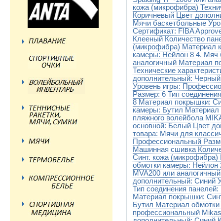
кожа (микрофибра) Техни
Коричневый Цвет дополни
Мячи баскетбольные Уро
Сертификат: FIBA Approve
Клееный Количество пане
(микрофибра) Материал 
камеры: Нейлон 8 4. Мяч 
аналогичный Материал по
Технические характерист
дополнительный: Черный 
Уровень игры: Профессио
Размер: 6 Тип соединени
8 Материал покрышки: Си
камеры: Бутил Материал 
пляжного волейбола MIK
основной: Белый Цвет до
товара: Мячи для класси
Профессиональный Размер
Машинная сшивка Количе
Синт. кожа (микрофибра)
обмотки камеры: Нейлон 
MVA200 или аналогичный
дополнительный: Синий 
Тип соединения панелей:
Материал покрышки: Синт
Бутил Материал обмотки
профессиональный Mikas
дополнительный: Синий К