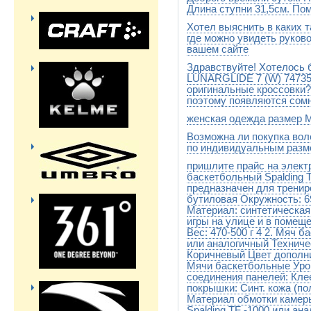
Длина ступни 31,5см. По
Хотел выяснить в каких т
нам еще надо знать,есть ли 
где будете бегать ,на улице 
где можно увидеть руков
вашем сайте
Здравствуйте! Хотелось 
Тайтсы у Asics есть для бега
Speed Gore,WINDSTOPPER и 
LUNARGLIDE 7 (W) 747356
размерам все стандартно s - 4
оригинальные кроссовки? 
52-54
поэтому появляются сом
женская одежда размер
Смело можете заказывать.Да
Возможна ли покупка во
Здравствуйте! Размер М - эт
по индивидуальным разме
пришлите прайс на элект
Да возможно.Присылайте заяв
подберем
баскетбольный Spalding T
предназначен для трениро
бутиловая Окружность: 69
Материал: синтетическая
игры на улице и в помещ
Вес: 470-500 г 4 2. Мяч 
или аналогичный Техниче
Коричневый Цвет дополни
Мячи баскетбольные Уров
соединения панелей: Кле
покрышки: Синт. кожа (п
Материал обмотки камеры
Spalding TF -1000 или ан