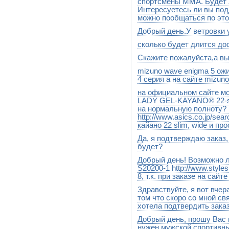
спортсмены ММА. Будет 
Интересуетесь ли вы по
можно пообщаться по это
Добрый день.У ветровки 
Здравствуйте, Георгий! На 
экипировкой команд, т.е. мы 
сколько будет длится дос
Добрый день.У этой,это у ка
Возможно, в будущем сможе
Но сейчас, в условиях финан
Скажите пожалуйста,а в
Добрый день.Сроки доставки
уважением, интернет-магазин
Почтой России 7-10 дней
mizuno wave enigma 5 ож
Добрый день.Конечно нанос
4 серия а на сайте mizun
на официальном сайте мо
Добрый день.Новая коллекци
Как поступят,у нас включатс
LADY GEL-KAYANO® 22-sli
http://www.stylesport.ru/catalo
на нормальную полноту? 
http://www.asics.co.jp/se
кайано 22 slim, wide и пр
Да, я подтверждаю заказ,
Добрый день! Конечно буде
будет?
Добрый день! Возможно 
Плохо,что мы не можем Вам 
классом. Стоимость за перес
S20200-1 http://www.styles
вещь,а сразу 4.Посылка пол
8, т.к. при заказе на сай
России).Цена будет 1200 руб
доставки 10-15 дней
Здравствуйте, я вот вчер
Добрый день. Если этот разм
найдем.Этого размера значит
том что скоро со мной св
хотела подтвердить заказ
Добрый день, прошу Вас 
Добрый день.Что то не може
указали.Но если Вы заказ п
нужен мужской спортивны