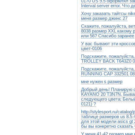
0170 US 9.5 оформлял за
Interval server error. Что 
Хочу заказать тайтсы nik
Попробуйте обновить страни
меня размер джинс 27
Скажите, пожалуйста, в
Надо брать XS
8038 размер XXL какому р
или 56? Спасибо заранее
У вас бывают эти кросс
Ближе к 54
цвет-0106
Подскажите, пожалуйста,
Эта модель может появиться 
будет новая модель,замена
TROLLEY BACK T643Z0 0
http://www.stylesport.ru/catalo
Подскажите, пожалуйста, 
Добрый день. Рюкзак весит п
RUNNING CAP 332501 0877
мне нужен s размер
Берите S
Добрый день! Планирую с
Добрый день.Выбирайте моде
наличии,выбирайте его и кла
KAYANO 20 T3N7N. Бывают
размер S в выбранной Вами м
следующего цвета: Белы
0121) ?
http://stylesport.ru/catalo
Здравствуйте.Данная модель
таблице размеров us 8.5 
для этой модели asics gt 
бы вы конкретно сказать 
У меня 41-42 размер мне
Добрый день. написано 8.5 4