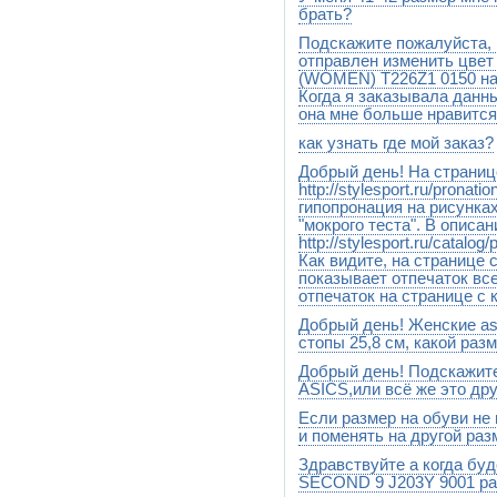
26,5
брать?
Подскажите пожалуйста, м
Посмотрите свои старые кро
сантиметрах.В Вашем случае 
отправлен изменить цвет
ориентируйтесь по нашей т
(WOMEN) T226Z1 0150 на
Когда я заказывала данны
она мне больше нравится
как узнать где мой заказ?
Да,конечно можно.Поменяем
Добрый день! На страни
Добрый день. Ваш заказ в п
праздников
http://stylesport.ru/prona
гипопронация на рисунках
"мокрого теста". В описа
http://stylesport.ru/catalo
Как видите, на странице 
показывает отпечаток все
отпечаток на странице с 
Добрый день! Женские asi
Спасибо огромное.Все поме
стопы 25,8 см, какой разм
Добрый день! Подскажите 
Здравствуйте! Лучше взять U
ASICS,или всё же это др
Если размер на обуви не
Уважаемая Анастасия! Onits
кроссовок от бренда ASICS и
и поменять на другой раз
Оницука.(http://www.stylesport.r
Здравствуйте а когда бу
уважением,Андрей.
Добрый день.Конечно можно.
клиент
SECOND 9 J203Y 9001 ра