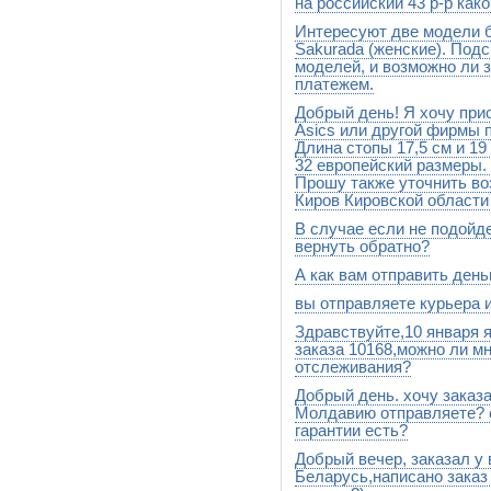
модели, а в комментариях н
на российский 43 р-р как
размер. Как появятся размер
Интересуют две модели бр
Добрый день. Надо заказыва
Sakurada (женские). Под
моделей, и возможно ли 
платежем.
Добрый день! Я хочу при
Добрый день! Sakurada пр-в
Можно заказать с наложенн
Asics или другой фирмы п
Длина стопы 17,5 см и 19
32 европейский размеры.
Прошу также уточнить воз
Киров Кировской области
В случае если не подойде
Делайте заказ, мы Вам позво
вернуть обратно?
А как вам отправить день
Добрый день.Конечно может
вы отправляете курьера 
Делайте заказ на сайте чере
Здравствуйте,10 января 
Почтой России
заказа 10168,можно ли мн
отслеживания?
Добрый день. хочу заказ
Добрый день.Отправка сегод
электронку автоматически
Молдавию отправляете? 
гарантии есть?
Добрый вечер, заказал у 
Добрый день. 100% гарантии
заказанную Вами модель и р
Беларусь,написано заказ
Вы ее не получите