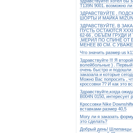
здравствуйте! хотел бы 
Добрый день.До Владивосток
(700 руб),время 12-16 дней,
T139N 9001. возможно ли 
дней с доставкой на дом
ЗДРАВСТВУЙТЕ , ПОДС
Добрый день.Данная модель 
намечается.В наличии есть 
ШОРТЫ И МАЙКА MIZUNO
http://stylesport.ru/catalog/pro
ЗДРАВСТВУЙТЕ. В ЗАК
Добрый день.Ваш заказ отпр
12754983104020
ПУСТЬ ОСТАЮТСЯ XXXL
62-66 , ОБЪЁМ ГРУДИ И
,МЕРИЛ ПО СПИНЕ ОТ 
МЕНЕЕ 80 СМ. С УВАЖ
Что значить размер us k1
По Вашим параметрам Вам по
присылал.Дублирую еще здесь h
Здравствуйте !!! Я второй
Это детский размер 25,5
http://www.stylesport.ru/cata
волейбольные ) . Первый
очень быстро и подошли 
заказала и которые сегодн
Можно Вас попросить , ч
кроссовки ?? И как это в
Здравствуйте,когда ожи
Здравствуйте, все меняем и
что будем делать менять или
B004N 0150, интересует р
дальше
Кроссовки Nike Downshift
Здравствуйте.Данная модель 
Москву скорее всего не ожид
вставками размер 40,5
Могу ли я заказать форму
Нет, есть только то, что пре
это сделать?
Добрый день! Шлепанцы
Добрый день. Заказывайте 