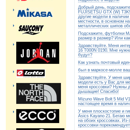
Добрый день, подскажите
Их нет в Москве. Поэтому мы
FUJISETSU GTX (W) T3K5N
другие модели в наличии
местности, в основном н
металлических шипов обя
Подскажите, футболки 
Эта модель уже не появится.
http://stylesport.ru/catalog/pro
размер в размер? Или ка
Здравствуйте. Меня инт
у них одинаковая размерная
16 T000N 0190. Мне нужна
будут?
Как узнать почтовый иде
Никогда. Это модель очень с
была лет 8 назад
был в маркосе-молле ваш
Номер отправления приходит
заказа на "отправлен".
Здравствуйте. У меня ши
Наш магазин находится на М
на лифте, на эскалаторе туд
модели есть у Вас для м
меня кроссовки? Нужны д
дышащие! Спасибо!
Mizuno Wave Bolt 5 Mid 
http://www.stylesport.ru/catalo
настоящее время в налич
У меня плоскостопие и ги
К сожалению,размер 10,5 за
Asics Kayano 21. Бегаю м
на обоих кроссовках. Из-
кроссовки порекомендует