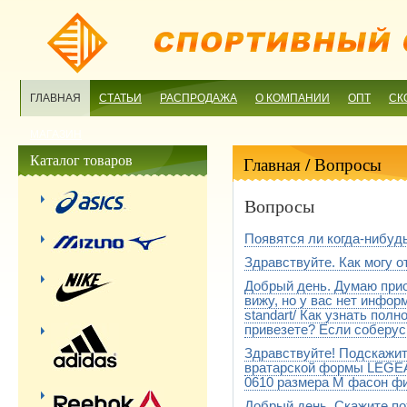
ГЛАВНАЯ
СТАТЬИ
РАСПРОДАЖА
О КОМПАНИИ
ОПТ
СК
МАГАЗИН
Каталог товаров
Главная
/ Вопросы
Вопросы
Появятся ли когда-нибудь 
Здравствуйте. Как могу о
Сложно сказать, возможно в 
Добрый день. Думаю приоб
Вначале мы проверим наличи
свяжемся,а уже потом отпра
вижу, но у вас нет инфор
отправления по которому мо
standart/ Как узнать пол
к Вам
привезете? Если соберус
Здравствуйте! Подскажит
Полнота будет стандартная
вратарской формы LEGEA
0610 размера М фасон фи
Добрый день. Скажите по
Добрый день! К сожалению н