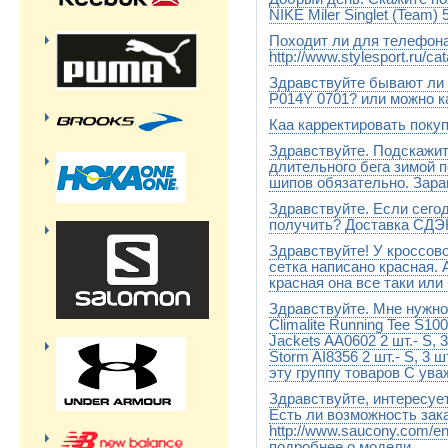
NIKE Miler Singlet (Team)
Походит ли для телефон
примерно 97-100
http://www.stylesport.ru/ca
Здравствуйте бывают ли
Подходит для Iphone 6 или др
P014Y 0701? или можно к
Каа карректировать покуп
Раньше были. Сейчас уже нет
два назад
Здравствуйте. Подскажит
В корзине крайний правый сто
нажимаете кнопку пересчита
длительного бега зимой 
шипов обязательно. Зара
Здравствуйте. Если сегод
Есть только 1 модель с шипами 
получить? Доставка СДЭ
Здравствуйте! У кроссо
Смотря в какой регион доста
обсудим
сетка написано красная. 
красная она все таки ил
Здравствуйте. Мне нужно
Оранжевый
Climalite Running Tee S10
Jackets AA0602 2 шт.- S, 
Storm AI8356 2 шт.- S, 3 
эту группу товаров С ува
Здравствуйте, интересует
Нет. У нас закончились
Есть ли возможность зака
http://www.saucony.com/en
подробнее о модели