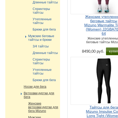
Длинные тайтсы
Спринтеры
тайтсы
Женские утеплен
Утепленные
беговые тайтсы
тайтсы
Mizuno Warmalite Ti
(Women) J2GBA70
Брюки для бега
64
Мужские беговые
Женские утепленн
тайтсы и брюки
беговые тайтсы Miz
3/4 тайтсы
купи
8490,00 руб.
Длинные тайтсы
Спринтеры
тайтсы
Утепленные
тайтсы
Брюки для бега
Носки для бега
Ветровки,куртки для
бега
Женские
Тайтсы для бега
ветровки,куртки для
бега Mizuno
Mizuno Impulse Co
Long Tight (Wome
Мужские