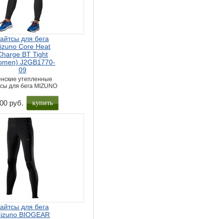
айтсы для бега
izuno Core Heat
Charge BT Tight
omen) J2GB1770-
09
нские утепленные
тсы для бега MIZUNO
купить
00 руб.
айтсы для бега
izuno BIOGEAR