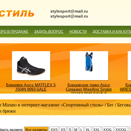
stylesport@mail.ru
stylesport@mail.ru
ОРО В ПРОДАЖЕ
ЗАДАТЬ ВОПРОС
НОВОСТИ
ДОСТАВКА И КАК КУП
Борцовки Asics MATFLEX 5
Борцовское трико Asics
Бо
J504N 9093-SALE
Conquest Wrestling Singlet
WRES
JT1153 0043-SALE-S
 Mizuno в интернет-магазине «Спортивный стиль»
/
Бег
/
Беговы
и брюки
рать размер:
Все размеры
XXS
XS
S
M
L
XL
XXL
XXXL
XXXXL