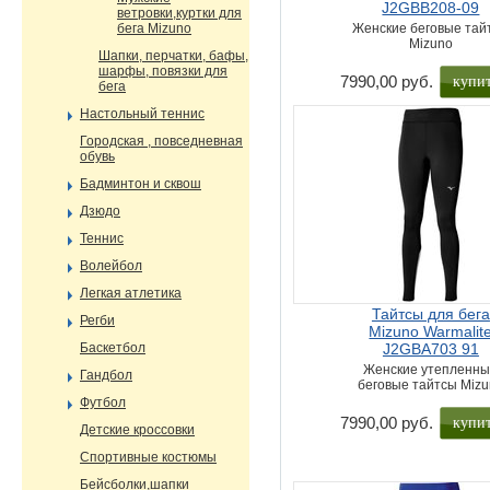
J2GBB208-09
ветровки,куртки для
бега Mizuno
Женские беговые тай
Mizuno
Шапки, перчатки, бафы,
шарфы, повязки для
купи
7990,00 руб.
бега
Настольный теннис
Городская , повседневная
обувь
Бадминтон и сквош
Дзюдо
Теннис
Волейбол
Легкая атлетика
Тайтсы для бега
Регби
Mizuno Warmalit
Баскетбол
J2GBA703 91
Женские утепленн
Гандбол
беговые тайтсы Miz
Футбол
купи
7990,00 руб.
Детские кроссовки
Спортивные костюмы
Бейсболки,шапки