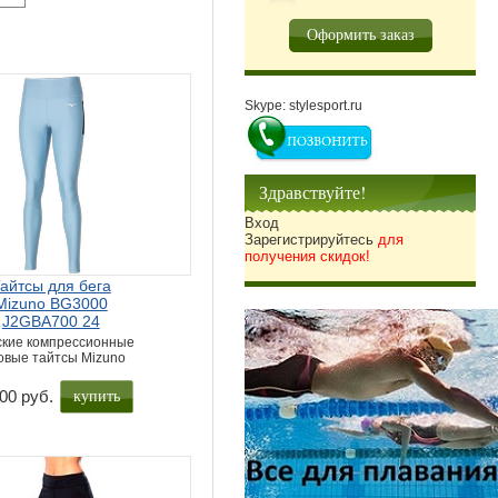
Оформить заказ
Skype: stylesport.ru
Здравствуйте!
Вход
Зарегистрируйтесь
для
получения скидок!
айтсы для бега
Mizuno BG3000
J2GBA700 24
кие компрессионные
овые тайтсы Mizuno
купить
00 руб.