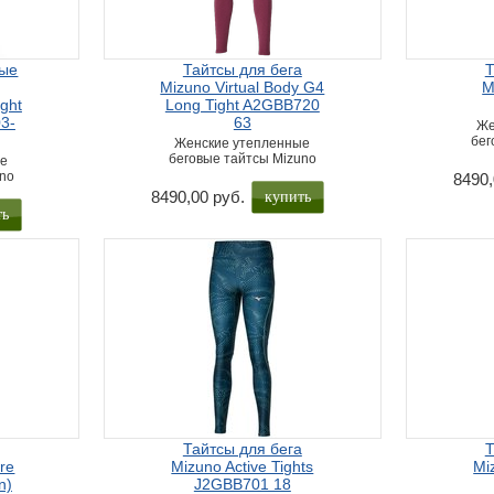
ные
Тайтсы для бега
Т
Mizuno Virtual Body G4
M
ght
Long Tight A2GBB720
3-
63
Же
бег
Женские утепленные
беговые тайтсы Mizuno
ые
uno
8490,
купить
8490,00 руб.
ть
Тайтсы для бега
Т
re
Mizuno Active Tights
Mi
n)
J2GBB701 18