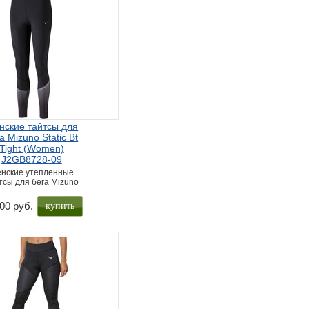
нские тайтсы для
а Mizuno Static Bt
Tight (Women)
J2GB8728-09
нские утепленные
тсы для бега Mizuno
купить
00 руб.