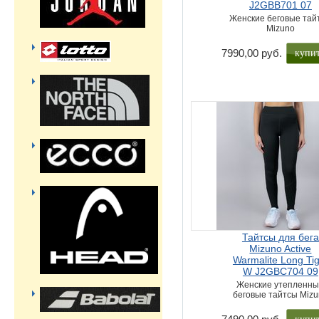
J2GBB701 07
Женские беговые тай
Mizuno
купи
7990,00 руб.
Тайтсы для бега
Mizuno Active
Warmalite Long Tig
W J2GBC704 09
Женские утепленн
беговые тайтсы Miz
купи