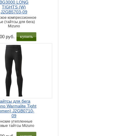
BG3000 LONG
TIGHTS (W)
J2GB5703-09
кое компрессионное
ье (тайтсы для бега)
Mizuno
купить
00 руб.
айтсы для бега
no Warmalite Tight
omen) J2GB0710-
09
нские утепленные
овые тайтсы Mizuno
купить