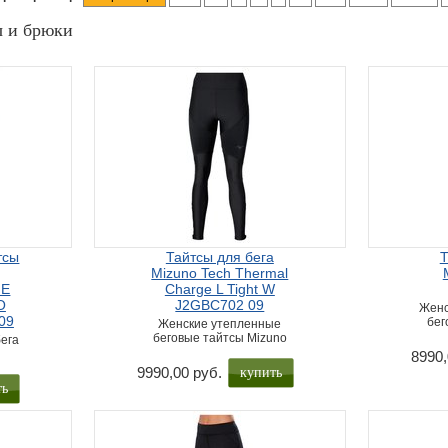
ы и брюки
тсы
Тайтсы для бега
Т
Mizuno Tech Thermal
GE
Charge L Tight W
O
J2GBC702 09
Женс
09
бег
Женские утепленные
беговые тайтсы Mizuno
ега
8990,
купить
9990,00 руб.
ть