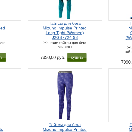
Тайтсы для бега
Т
ted
Mizuno Impulse Printed
M
Long Tight (Women)
J2GB7724-93
(W
ега
Женские тайтсы для бега
MIZUNO
Же
тай
ть
купить
7990,00 руб.
7990,
Тайтсы для бега
Т
ts
Mizuno Impulse Printed
M