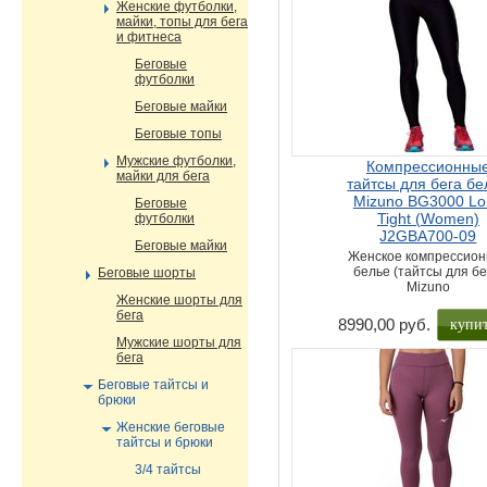
Женские футболки,
майки, топы для бега
и фитнеса
Беговые
футболки
Беговые майки
Беговые топы
Мужские футболки,
Компрессионны
майки для бега
тайтсы для бега бе
Mizuno BG3000 Lo
Беговые
Tight (Women)
футболки
J2GBA700-09
Беговые майки
Женское компрессион
белье (тайтсы для бе
Беговые шорты
Mizuno
Женские шорты для
бега
купи
8990,00 руб.
Мужские шорты для
бега
Беговые тайтсы и
брюки
Женские беговые
тайтсы и брюки
3/4 тайтсы