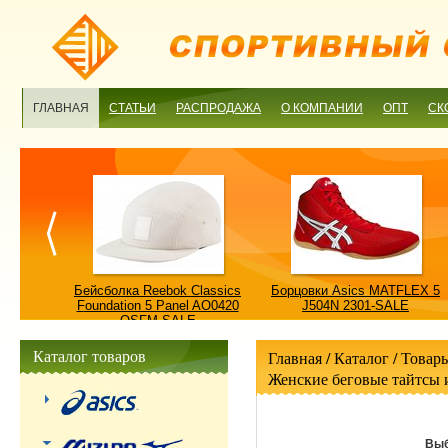
ГЛАВНАЯ
СТАТЬИ
РАСПРОДАЖА
О КОМПАНИИ
ОПТ
СК
ulture
Бейсболка Reebok Classics
Борцовки Asics MATFLEX 5
ALE
Foundation 5 Panel AO0420
J504N 2301-SALE
OSFM-SALE
Каталог товаров
Главная
/ Каталог /
Товары
Женские беговые тайтсы 
Выб