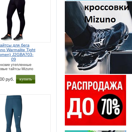
айтсы для бега
no Warmalite Tight
omen) J2GBA703-
09
нские утепленные
овые тайтсы Mizuno
купить
00 руб.