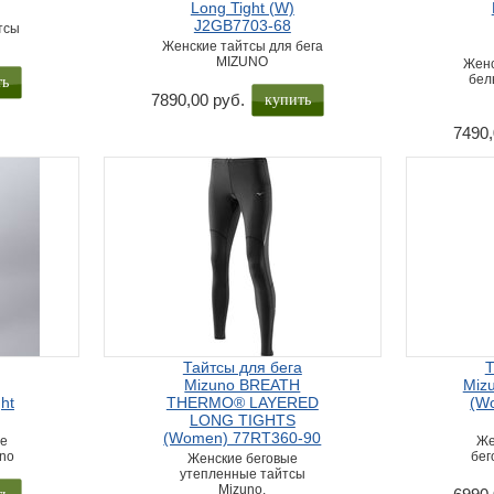
Long Tight (W)
J2GB7703-68
тсы
Женские тайтсы для бега
MIZUNO
Женс
ть
бел
купить
7890,00 руб.
7490,
Тайтсы для бега
Т
Mizuno BREATH
Mizu
ht
THERMO® LAYERED
(W
LONG TIGHTS
(Women) 77RT360-90
ые
Же
uno
бег
Женские беговые
утепленные тайтсы
Mizuno.
ть