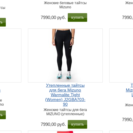
Женские беговые тайтсы
Женс
Mizuno
тсы
купить
7990,00 руб.
7990,
ть
Утепленные тайтсы
Т
e
для бега Mizuno
Miz
Warmalite Tight
(Women) J2GBA703-
ые
90
uno
Женс
Женские тайтсы для бега
ть
MIZUNO (утепленные)
7990,
купить
7990,00 руб.