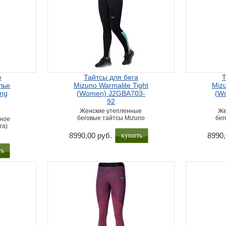
е
Тайтсы для бега
Т
лье
Mizuno Warmalite Tight
Mizu
ng
(Women) J2GBA703-
(W
92
Женские утепленные
Же
беговые тайтсы Mizuno
бег
ное
га)
купить
8990,00 руб.
8990,
ть