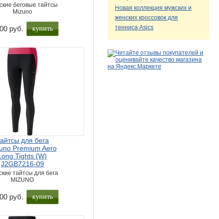
кие беговые тайтсы
Новая коллекция мужских и
Mizuno
женских кроссовок для
купить
тенниса Asics
00 руб.
айтсы для бега
uno Premium Aero
Long Tights (W)
J2GB7216-09
кие тайтсы для бега
MIZUNO
купить
00 руб.