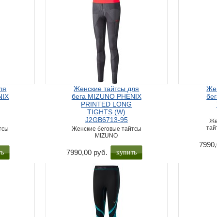
ля
Женские тайтсы для
Же
NIX
бега MIZUNO PHENIX
бег
PRINTED LONG
TIGHTS (W)
J2GB6713-95
Же
тай
тсы
Женские беговые тайтсы
MIZUNO
7990,
ть
купить
7990,00 руб.