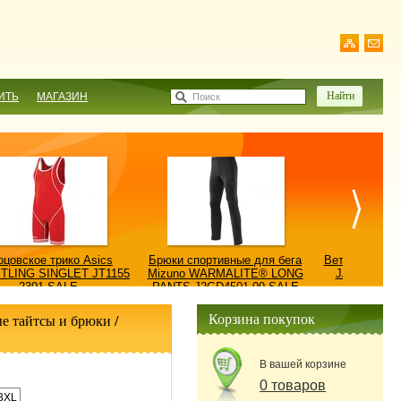
ИТЬ
МАГАЗИН
Поиск
рцовское трико Asics
Брюки спортивные для бега
Ветровка AS
TLING SINGLET JT1155
Mizuno WARMALITE® LONG
JACKET/КУ
2301-SALE
PANTS J2GD4501-09-SALE
0900
Корзина покупок
е тайтсы и брюки
/
В вашей корзине
0 товаров
3XL