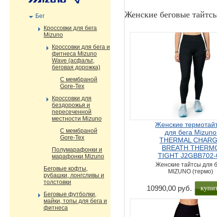
Женские беговые тайтс
Бег
Кроссовки для бега
Mizuno
Кроссовки для бега и
фитнеса Mizuno
Wave (асфальт,
беговая дорожка)
С мембраной
Gore-Tex
Кроссовки для
бездорожья и
пересеченной
местности Mizuno
Женские термотай
С мембраной
для бега Mizuno
Gore-Tex
THERMAL CHAR
BREATH THERM
Полумарафонки и
TIGHT J2GBB702-
марафонки Mizuno
Женские тайтсы для б
Беговые кофты,
MIZUNO (термо)
рубашки, лонгсливы и
толстовки
купи
10990,00 руб.
Беговые футболки,
майки, топы для бега и
фитнеса