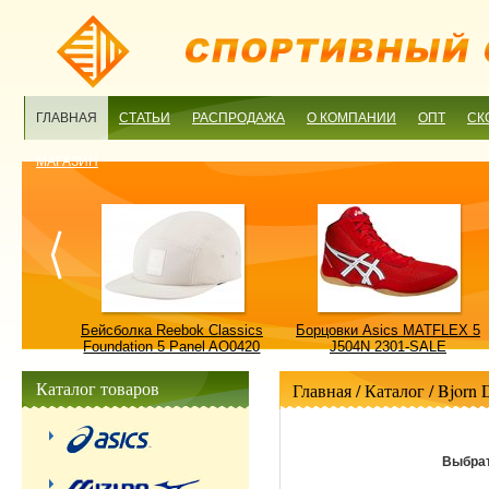
ГЛАВНАЯ
СТАТЬИ
РАСПРОДАЖА
О КОМПАНИИ
ОПТ
СК
МАГАЗИН
ulture
Бейсболка Reebok Classics
Борцовки Asics MATFLEX 5
ALE
Foundation 5 Panel AO0420
J504N 2301-SALE
OSFM-SALE
Каталог товаров
Главная
/ Каталог /
Bjorn 
Выбрат