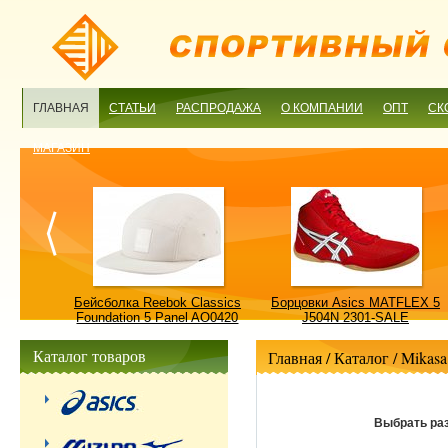
ГЛАВНАЯ
СТАТЬИ
РАСПРОДАЖА
О КОМПАНИИ
ОПТ
СК
МАГАЗИН
ulture
Бейсболка Reebok Classics
Борцовки Asics MATFLEX 5
ALE
Foundation 5 Panel AO0420
J504N 2301-SALE
OSFM-SALE
Каталог товаров
Главная
/ Каталог /
Mikasa
Выбрать ра