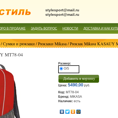
stylesport@mail.ru
stylesport@mail.ru
ОРО В ПРОДАЖЕ
ЗАДАТЬ ВОПРОС
НОВОСТИ
ДОСТАВКА И КАК КУП
/
Сумки и рюкзаки
/
Рюкзаки Mikasa
/ Рюкзак Mikasa KASAUY 
UY MT78-04
Размер:
O/S
5490,00
Цена:
руб.
Код:
MT78-04
Бренд:
MIKASA
Наличие:
есть