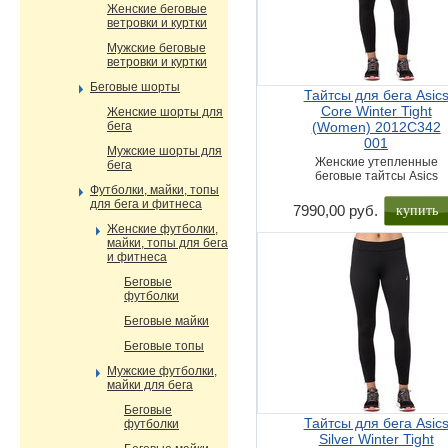
Женские беговые
ветровки и куртки
Мужские беговые
ветровки и куртки
Беговые шорты
Тайтсы для бега Asic
Core Winter Tight
Женские шорты для
бега
(Women) 2012C342
001
Мужские шорты для
Женские утепленные
бега
беговые тайтсы Asics
Футболки, майки, топы
для бега и фитнеса
купить
7990,00 руб.
Женские футболки,
майки, топы для бега
и фитнеса
Беговые
футболки
Беговые майки
Беговые топы
Мужские футболки,
майки для бега
Беговые
Тайтсы для бега Asic
футболки
Silver Winter Tight