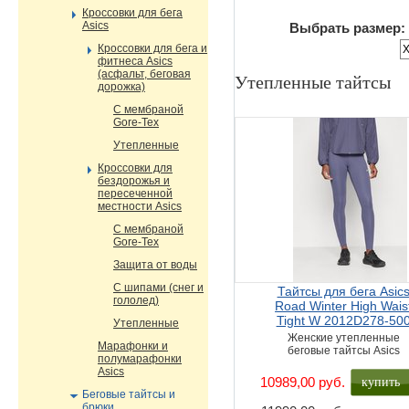
Кроссовки для бега
Asics
Выбрать размер:
Кроссовки для бега и
фитнеса Asics
(асфальт, беговая
Утепленные тайтсы
дорожка)
С мембраной
Gore-Tex
Утепленные
Кроссовки для
бездорожья и
пересеченной
местности Asics
С мембраной
Gore-Tex
Защита от воды
С шипами (снег и
Тайтсы для бега Asic
гололед)
Road Winter High Wais
Tight W 2012D278-50
Утепленные
Женские утепленные
Марафонки и
беговые тайтсы Asics
полумарафонки
Asics
купить
10989,00 руб.
Беговые тайтсы и
брюки