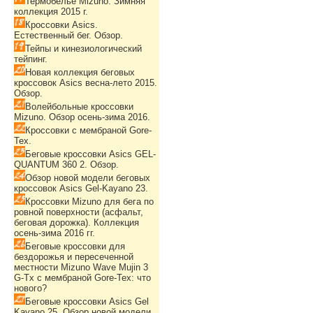
Термобелье Mizuno. Зимняя
коллекция 2015 г.
Кроссовки Asics.
Естественный бег. Обзор.
Тейпы и кинезиологический
тейпинг.
Новая коллекция беговых
кроссовок Asics весна-лето 2015.
Обзор.
Волейбольные кроссовки
Mizuno. Обзор осень-зима 2016.
Кроссовки с мембраной Gore-
Tex.
Беговые кроссовки Asics GEL-
QUANTUM 360 2. Обзор.
Обзор новой модели беговых
кроссовок Asics Gel-Kayano 23.
Кроссовки Mizuno для бега по
ровной поверхности (асфальт,
беговая дорожка). Коллекция
осень-зима 2016 гг.
Беговые кроссовки для
бездорожья и пересеченной
местности Mizuno Wave Mujin 3
G-Tx с мембраной Gore-Tex: что
нового?
Беговые кроссовки Asics Gel
Kayano 25. Обзор новой модели.