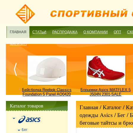
ГЛАВНАЯ
СТАТЬИ
РАСПРОДАЖА
О КОМПАНИИ
ОПТ
СК
МАГАЗИН
ulture
Бейсболка Reebok Classics
Борцовки Asics MATFLEX 5
ALE
Foundation 5 Panel AO0420
J504N 2301-SALE
OSFM-SALE
Каталог товаров
Главная
/ Каталог /
Ка
одежды Asics
/
Бег
/
Б
беговые тайтсы и бр
Бег