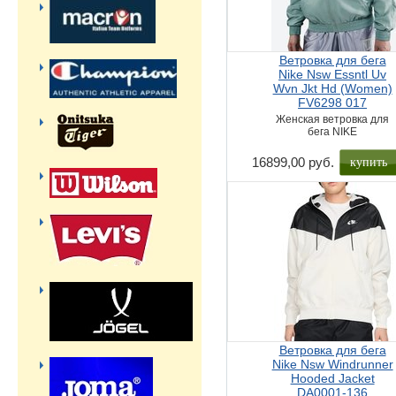
Ветровка для бега
Nike Nsw Essntl Uv
Wvn Jkt Hd (Women)
FV6298 017
Женская ветровка для
бега NIKE
купить
16899,00 руб.
Ветровка для бега
Nike Nsw Windrunner
Hooded Jacket
DA0001-136