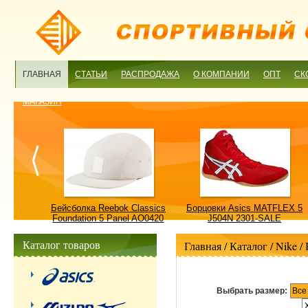
ГЛАВНАЯ
СТАТЬИ
РАСПРОДАЖА
О КОМПАНИИ
ОПТ
СК
МАГАЗИН
ulture
Бейсболка Reebok Classics
Борцовки Asics MATFLEX 5
ALE
Foundation 5 Panel AO0420
J504N 2301-SALE
OSFM-SALE
Каталог товаров
Главная
/ Каталог /
Nike
/
Выбрать размер:
Все