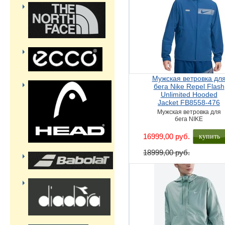
Мужская ветровка дл
бега Nike Repel Flash
Unlimited Hooded
Jacket FB8558-476
Мужская ветровка для
бега NIKE
купить
16999,00 руб.
18999,00 руб.