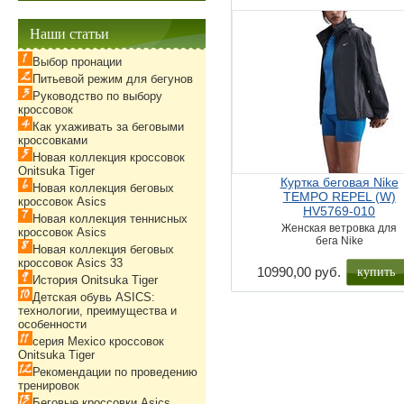
Наши статьи
Выбор пронации
Питьевой режим для бегунов
Руководство по выбору
кроссовок
Как ухаживать за беговыми
кроссовками
Новая коллекция кроссовок
Onitsuka Tiger
Куртка беговая Nike
Новая коллекция беговых
TEMPO REPEL (W)
кроссовок Asics
HV5769-010
Новая коллекция теннисных
Женская ветровка для
кроссовок Asics
бега Nike
Новая коллекция беговых
кроссовок Asics 33
купить
10990,00 руб.
История Onitsuka Tiger
Детская обувь ASICS:
технологии, преимущества и
особенности
серия Mexico кроссовок
Onitsuka Tiger
Рекомендации по проведению
тренировок
Беговые кроссовки Asics