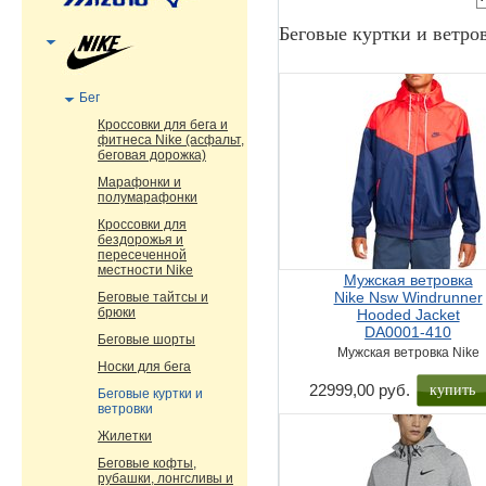
Беговые куртки и ветро
Бег
Кроссовки для бега и
фитнеса Nike (асфальт,
беговая дорожка)
Марафонки и
полумарафонки
Кроссовки для
бездорожья и
пересеченной
местности Nike
Мужская ветровка
Nike Nsw Windrunner
Беговые тайтсы и
брюки
Hooded Jacket
DA0001-410
Беговые шорты
Мужская ветровка Nike
Носки для бега
купить
22999,00 руб.
Беговые куртки и
ветровки
Жилетки
Беговые кофты,
рубашки, лонгсливы и