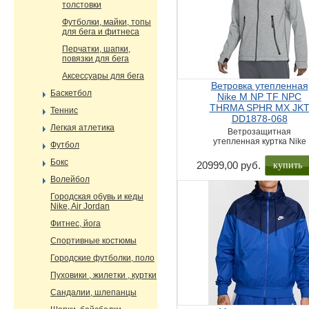
толстовки
Футболки, майки, топы
для бега и фитнеса
Перчатки, шапки,
повязки для бега
Аксессуары для бега
Ветровка утепленная
Баскетбол
Nike M NP TF NPC
THRMA SPHR MX JK
Теннис
DD1878-068
Легкая атлетика
Ветрозащитная
утепленная куртка Nike
Футбол
Бокс
купить
20999,00 руб.
Волейбол
Городская обувь и кеды
Nike, Air Jordan
Фитнес, йога
Спортивные костюмы
Городские футболки, поло
Пуховики , жилетки , куртки
Сандалии, шлепанцы