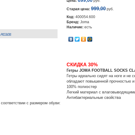
699,00
Цена:
руб.
999,00
Старая цена:
руб.
Код:
400054.600
Бренд:
Joma
Наличие:
есть
 детали
СКИДКА 30%
Гетры JOMA FOOTBALL SOCKS CLAS
Гетры идеально сидят на ноге и не 
обладают повышенной прочностью и 
100% полиэстер
Легкий материал с влаговыводящим
Антибактериальные свойства
 соответствии с размером обуви: