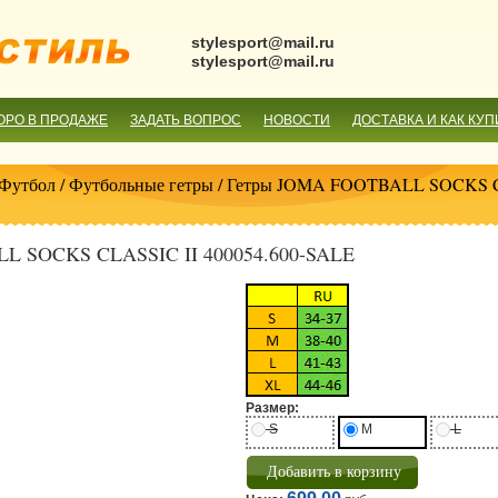
stylesport@mail.ru
stylesport@mail.ru
ОРО В ПРОДАЖЕ
ЗАДАТЬ ВОПРОС
НОВОСТИ
ДОСТАВКА И КАК КУП
Футбол
/
Футбольные гетры
/ Гетры JOMA FOOTBALL SOCKS CL
L SOCKS CLASSIC II 400054.600-SALE
Размер:
S
M
L