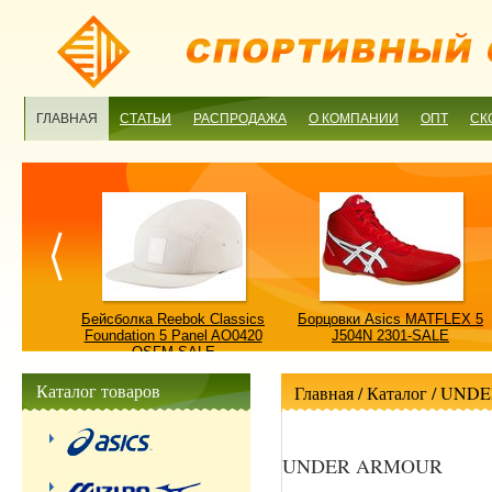
ГЛАВНАЯ
СТАТЬИ
РАСПРОДАЖА
О КОМПАНИИ
ОПТ
СК
ulture
Бейсболка Reebok Classics
Борцовки Asics MATFLEX 5
ALE
Foundation 5 Panel AO0420
J504N 2301-SALE
OSFM-SALE
Каталог товаров
Главная
/ Каталог /
UNDE
UNDER ARMOUR