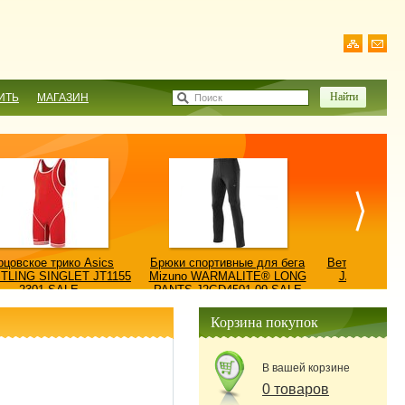
ИТЬ
МАГАЗИН
Поиск
рцовское трико Asics
Брюки спортивные для бега
Ветровка AS
TLING SINGLET JT1155
Mizuno WARMALITE® LONG
JACKET/КУ
2301-SALE
PANTS J2GD4501-09-SALE
0900
Корзина покупок
В вашей корзине
0 товаров