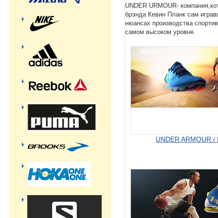
UNDER URMOUR- компания,кото
брэнда Кевин Планк сам игра
нюансах производства спортив
самом высоком уровне.
UNDER ARMOUR / 