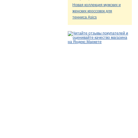
Новая коллекция мужских и
женских кроссовок для
тенниса Asics