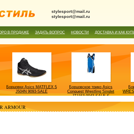
stylesport@mail.ru
stylesport@mail.ru
ОРО В ПРОДАЖЕ
ЗАДАТЬ ВОПРОС
НОВОСТИ
ДОСТАВКА И КАК КУП
Борцовки Asics MATFLEX 5
Борцовское трико Asics
Бо
J504N 9093-SALE
Conquest Wrestling Singlet
WRES
JT1153 0043-SALE-S
R ARMOUR