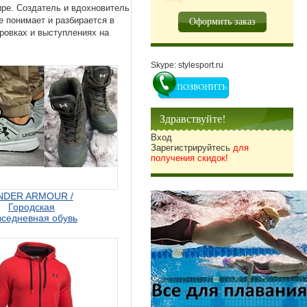
ре. Создатель и вдохновитель
Оформить заказ
 понимает и разбирается в
ровках и выступлениях на
Skype: stylesport.ru
Здравствуйте!
Вход
Зарегистрируйтесь
для
получения скидок!
NDER ARMOUR /
Городская
вседневная обувь