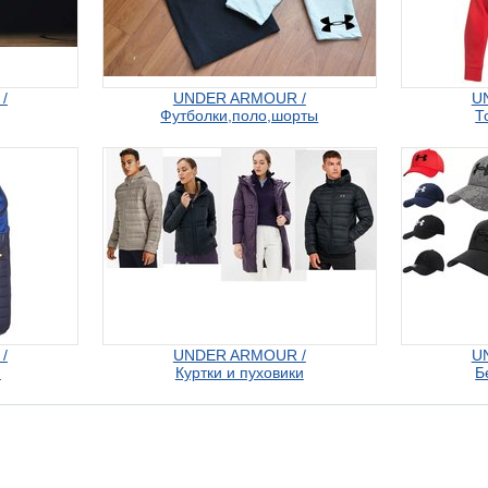
/
UNDER ARMOUR /
U
Футболки,поло,шорты
Т
/
UNDER ARMOUR /
U
и
Куртки и пуховики
Б