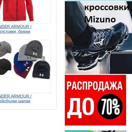
NDER ARMOUR /
олстовки, брюки
NDER ARMOUR /
ейсболки,шапки