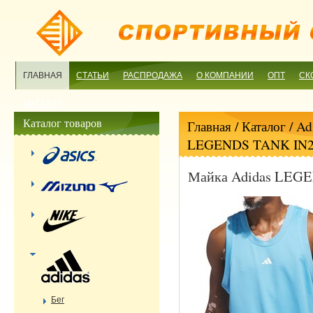
ГЛАВНАЯ
СТАТЬИ
РАСПРОДАЖА
О КОМПАНИИ
ОПТ
СК
МАГАЗИН
Каталог товаров
Главная
/ Каталог /
Ad
LEGENDS TANK IN2
Майка Adidas LEG
Бег