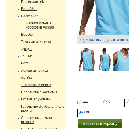
Городская обувь
Волейбол
Баскетбол
Баскетбольные
кроссовки Adidas
Борьба
Увеличить
Рассмотреть
Тяжелая атлетика
Дзюдо
Теннис
Бокс
Легкая атлетика
Футбол
Толстовки и брюки
Спортивные костюмы
Куртки и пуховики
XS
S
Городские футболки, поло,
шорты
XXL
Спортивные сумки,
рюкзаки