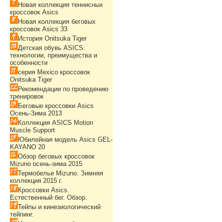
Новая коллекция теннисных
кроссовок Asics
Новая коллекция беговых
кроссовок Asics 33
История Onitsuka Tiger
Детская обувь ASICS:
технологии, преимущества и
особенности
серия Mexico кроссовок
Onitsuka Tiger
Рекомендации по проведению
тренировок
Беговые кроссовки Asics
Осень-Зима 2013
Коллекция ASICS Motion
Muscle Support
Юбилейная модель Asics GEL-
KAYANO 20
Обзор беговых кроссовок
Mizuno осень-зима 2015
Термобелье Mizuno. Зимняя
коллекция 2015 г.
Кроссовки Asics.
Естественный бег. Обзор.
Тейпы и кинезиологический
тейпинг.