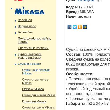
Цена:
руб.
Код:
MT75-0021
Бренд:
MIKASA
Наличие:
есть
Волейбол
Водное поло
Баскетбол
Поло, футболки, майки,
шорты
Спортивные костюмы
Сумка на колёсиках Mi
Состав:
100% Полиэсте
Куртки, ветровки,
толстовки,брюки
Средняя сумка на коле
Сумки и рюкзаки
0021
разработана для 
игрока.
Сумки на колесиках
Mikasa
Особенности:
• Переносная сумка на
Сумки спортивные
Mikasa
телескопической ручкой
• Удобный отдельный к
Рюкзаки Mikasa
основное отделение.
Сумки для мячей Milasa
• Прочная ручка -петля
Кошельки Mikasa
Габариты:
50 x 24 x 37
Сумки на плечо Mikasa