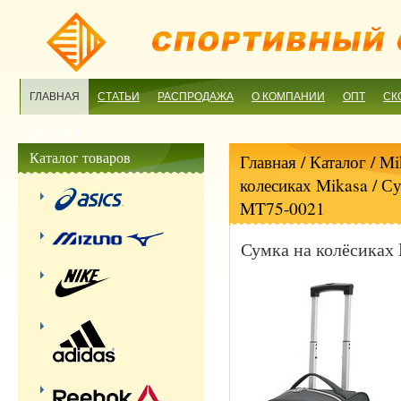
ГЛАВНАЯ
СТАТЬИ
РАСПРОДАЖА
О КОМПАНИИ
ОПТ
СК
МАГАЗИН
Каталог товаров
Главная
/ Каталог /
Mi
колесиках Mikasa
/ Су
MT75-0021
Сумка на колёсиках