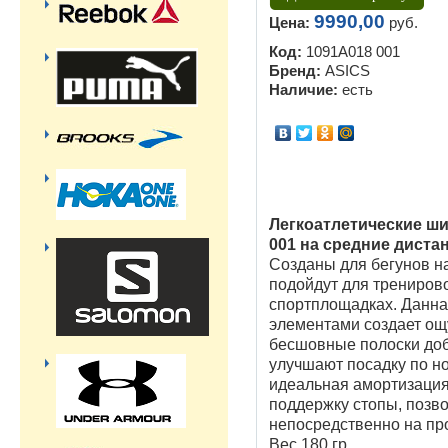
9990,00
Цена:
руб.
Код:
1091A018 001
Бренд:
ASICS
Наличие:
есть
Легкоатлетические ши
001 на средние диста
Созданы для бегунов н
подойдут для тренирово
спортплощадках. Данна
элементами создает ощ
бесшовные полоски доб
улучшают посадку по но
идеальная амортизация
поддержку стопы, позво
непосредственно на пр
Вес 180 гр