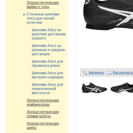
Легкоатлетические
майки и топы
Стильные шиповки
Asics для легкой
атлетики
Шиповки Asics на
короткие дистанции
(спринт)
Шиповки Asics на
длинные и средние
дистанции
Шиповки Asics для
прыжков в длину
Увеличить
Рассмотреть
Шиповки Asics для
метания снарядов
Шиповки Asics для
пересеченной
местности
Легкоатлетические
комбинезоны
Легкоатлетические
плавки,шорты
Легкоатлетические
шипы