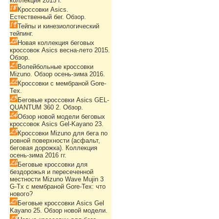
коллекция 2015 г.
Кроссовки Asics.
Естественный бег. Обзор.
Тейпы и кинезиологический
тейпинг.
Новая коллекция беговых
кроссовок Asics весна-лето 2015.
Обзор.
Волейбольные кроссовки
Mizuno. Обзор осень-зима 2016.
Кроссовки с мембраной Gore-
Tex.
Беговые кроссовки Asics GEL-
QUANTUM 360 2. Обзор.
Обзор новой модели беговых
кроссовок Asics Gel-Kayano 23.
Кроссовки Mizuno для бега по
ровной поверхности (асфальт,
беговая дорожка). Коллекция
осень-зима 2016 гг.
Беговые кроссовки для
бездорожья и пересеченной
местности Mizuno Wave Mujin 3
G-Tx с мембраной Gore-Tex: что
нового?
Беговые кроссовки Asics Gel
Kayano 25. Обзор новой модели.