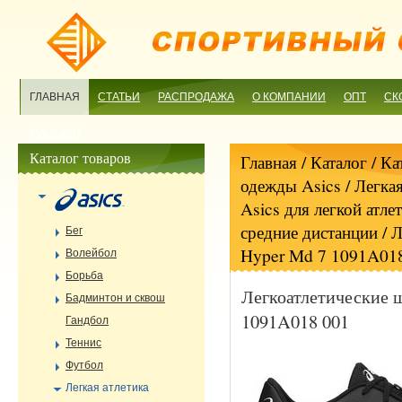
ГЛАВНАЯ
СТАТЬИ
РАСПРОДАЖА
О КОМПАНИИ
ОПТ
СК
МАГАЗИН
Каталог товаров
Главная
/ Каталог /
Ка
одежды Asics
/
Легкая
Asics для легкой атле
средние дистанции
/ Л
Бег
Hyper Md 7 1091A01
Волейбол
Борьба
Легкоатлетические 
Бадминтон и сквош
1091A018 001
Гандбол
Теннис
Футбол
Легкая атлетика