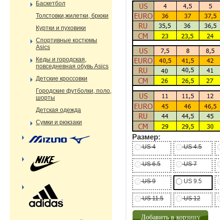
Баскетбол
Толстовки,жилетки, брюки
Куртки и пуховики
Спортивные костюмы
Asics
Кеды и городская,
повседневная обувь Asics
Детские кроссовки
Городские футболки, поло,
шорты
Детская одежда
Сумки и рюкзаки
Размер:
US 4
US 4.5
US 6.5
US 7
US 9
US 9.5
US 11.5
US 12