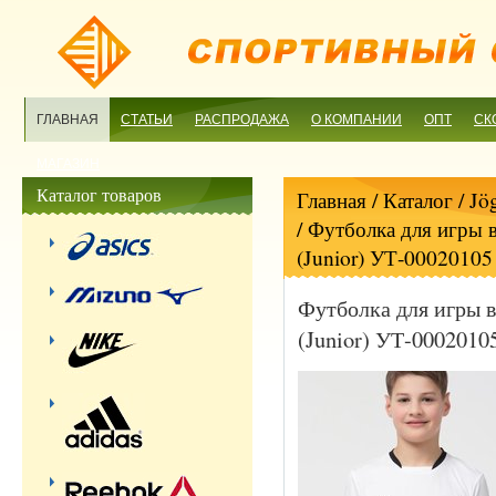
ГЛАВНАЯ
СТАТЬИ
РАСПРОДАЖА
О КОМПАНИИ
ОПТ
СК
МАГАЗИН
Каталог товаров
Главная
/ Каталог /
Jö
/ Футболка для игры 
(Junior) УТ-00020105
Футболка для игры в
(Junior) УТ-0002010