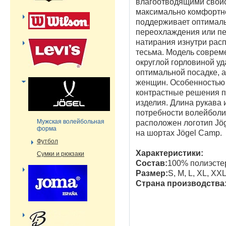
влагоотводящими свойс
максимально комфортно
поддерживает оптималь
переохлаждения или пе
натирания изнутри рас
тесьма. Модель соврем
округлой горловиной уд
оптимальной посадке, а
женщин. Особенностью
контрастные решения по
изделия. Длина рукава 
потребности волейболис
Мужская волейбольная
расположен логотип Jög
форма
на шортах Jögel Camp.
Футбол
Характеристики:
Сумки и рюкзаки
Состав:
100% полиэстер
Размер:
S, M, L, XL, XX
Страна производства