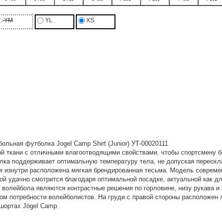
YM
YL
XS
ольная футболка Jogel Camp Shirt (Junior) УТ-00020111
ой ткани с отличными влагоотводящими свойствами, чтобы спортсмену
лка поддерживает оптимальную температуру тела, не допуская переохл
я изнутри расположена мягкая брендированная тесьма. Модель совреме
ой удачно смотрится благодаря оптимальной посадке, актуальной как д
волейбола являются контрастные решения по горловине, низу рукава и 
ом потребности волейболистов. На груди с правой стороны расположен л
шортах Jögel Camp.