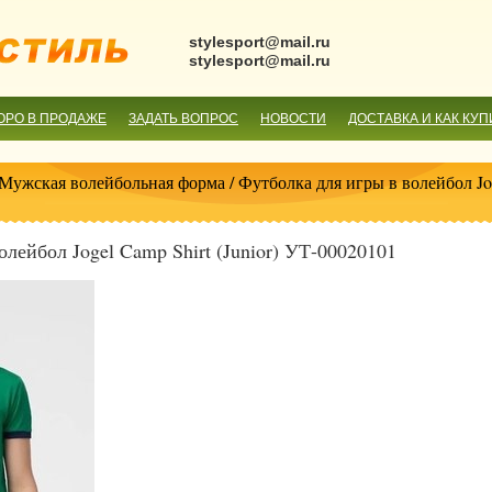
stylesport@mail.ru
stylesport@mail.ru
ОРО В ПРОДАЖЕ
ЗАДАТЬ ВОПРОС
НОВОСТИ
ДОСТАВКА И КАК КУП
Мужская волейбольная форма
/ Футболка для игры в волейбол Jog
олейбол Jogel Camp Shirt (Junior) УТ-00020101