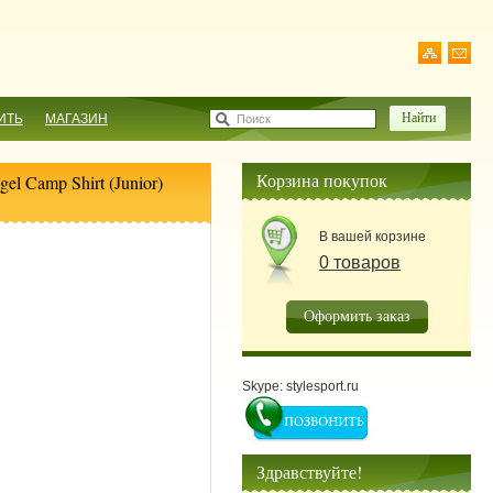
ИТЬ
МАГАЗИН
Поиск
Корзина покупок
el Camp Shirt (Junior)
В вашей корзине
0 товаров
Оформить заказ
Skype: stylesport.ru
Здравствуйте!