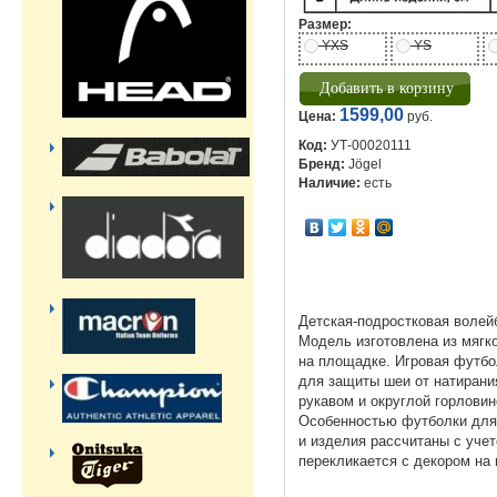
Размер:
YXS
YS
1599,00
Цена:
руб.
Код:
УТ-00020111
Бренд:
Jögel
Наличие:
есть
Детская-подростковая волейб
Модель изготовлена из мягк
на площадке. Игровая футбо
для защиты шеи от натирани
рукавом и округлой горловин
Особенностью футболки для 
и изделия рассчитаны с учет
перекликается с декором на 