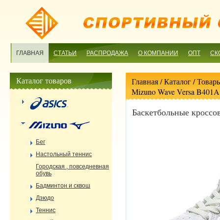
ГЛАВНАЯ
СТАТЬИ
РАСПРОДАЖА
О КОМПАНИИ
ОПТ
СК
Каталог товаров
Главная
/ Каталог /
Товары
Mizuno Wave Versa B401A
Баскетбольные кроссо
Бег
Настольный теннис
Городская , повседневная
обувь
Бадминтон и сквош
Дзюдо
Теннис