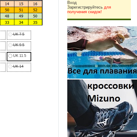
Вход
Зарегистрируйтесь
для
получения скидок!
UK 7.5
UK 9.5
UK 11.5
UK 14