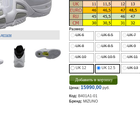
Размер:
UK 6
UK 6.5
UK 7
 детали
UK 8
UK 8.5
UK 9
UK 10
UK 10.5
UK 11
UK 12
UK 12.5
UK 13
15990,00
Цена:
руб.
Код:
B401A1-01
Бренд:
MIZUNO