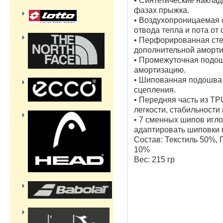
• Синтетические наклад
фазах прыжка.
• Воздухопроницаемая с
отвода тепла и пота от 
• Перфорированная сте
дополнительной аморти
• Промежуточная подош
амортизацию.
• Шипованная подошва 
сцепления.
• Передняя часть из T
легкости, стабильности 
• 7 сменных шипов игл
адаптировать шиповки 
Состав: Текстиль 50%,
10%
Вес: 215 гр