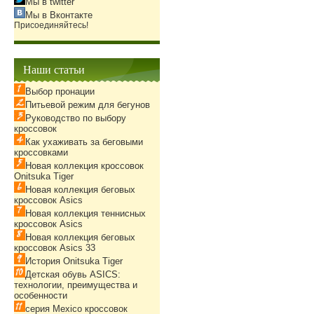
Мы в twitter
Мы в Вконтакте
Присоединяйтесь!
Наши статьи
Выбор пронации
Питьевой режим для бегунов
Руководство по выбору
кроссовок
Как ухаживать за беговыми
кроссовками
Новая коллекция кроссовок
Onitsuka Tiger
Новая коллекция беговых
кроссовок Asics
Новая коллекция теннисных
кроссовок Asics
Новая коллекция беговых
кроссовок Asics 33
История Onitsuka Tiger
Детская обувь ASICS:
технологии, преимущества и
особенности
серия Mexico кроссовок