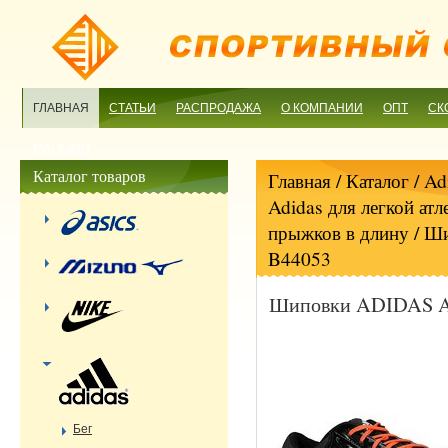
ГЛАВНАЯ
СТАТЬИ
РАСПРОДАЖА
О КОМПАНИИ
ОПТ
СК
МАГАЗИН
Каталог товаров
Главная
/ Каталог /
Ad
Adidas для легкой атл
прыжков в длину
/ Ши
B44053
Шиповки ADIDAS Ad
Бег