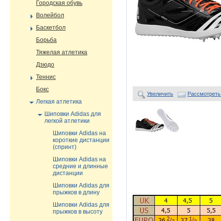
Городская обувь
Волейбол
Баскетбол
Борьба
Тяжелая атлетика
Дзюдо
Теннис
Бокс
Увеличить
Рассмотреть
Легкая атлетика
Шиповки Adidas для
легкой атлетики
Шиповки Adidas на
короткие дистанции
(спринт)
Шиповки Adidas на
средние и длинные
дистанции
Шиповки Adidas для
прыжков в длину
Шиповки Adidas для
прыжков в высоту