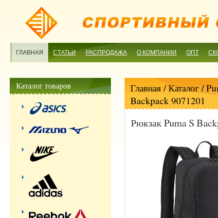
ГЛАВНАЯ
СТАТЬИ
РАСПРОДАЖА
О КОМПАНИИ
ОПТ
СК
МАГАЗИН
Каталог товаров
Главная
/ Каталог /
Pu
Backpack 9071201
Рюкзак Puma S Back