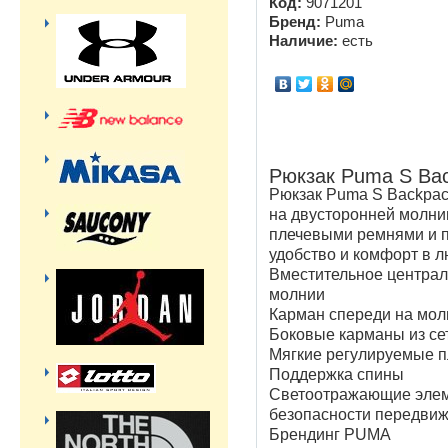
Код:
9071201
Бренд:
Puma
Наличие:
есть
Рюкзак Puma S Ba
Рюкзак Puma S Backpa
на двусторонней молни
плечевыми ремнями и 
удобство и комфорт в 
Вместительное централ
молнии
Карман спереди на мол
Боковые карманы из се
Мягкие регулируемые 
Поддержка спины
Светоотражающие элем
безопасности передвиж
Брендинг PUMA