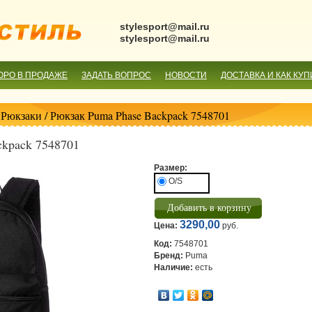
stylesport@mail.ru
stylesport@mail.ru
ОРО В ПРОДАЖЕ
ЗАДАТЬ ВОПРОС
НОВОСТИ
ДОСТАВКА И КАК КУП
/
Рюкзаки
/ Рюкзак Puma Phase Backpack 7548701
ckpack 7548701
Размер:
O/S
3290,00
Цена:
руб.
Код:
7548701
Бренд:
Puma
Наличие:
есть