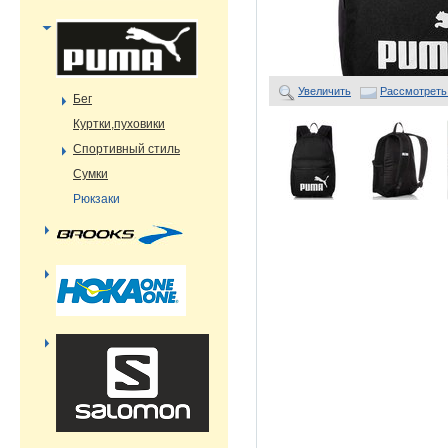
Увеличить
Рассмотреть
Бег
Куртки,пуховики
Спортивный стиль
Сумки
Рюкзаки