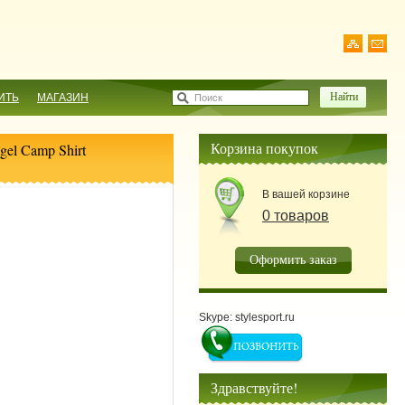
ИТЬ
МАГАЗИН
Поиск
Корзина покупок
gel Camp Shirt
В вашей корзине
0 товаров
Оформить заказ
Skype: stylesport.ru
Здравствуйте!