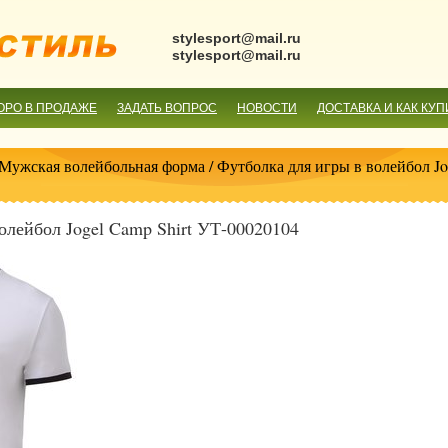
stylesport@mail.ru
stylesport@mail.ru
ОРО В ПРОДАЖЕ
ЗАДАТЬ ВОПРОС
НОВОСТИ
ДОСТАВКА И КАК КУП
Мужская волейбольная форма
/ Футболка для игры в волейбол Jo
олейбол Jogel Camp Shirt УТ-00020104