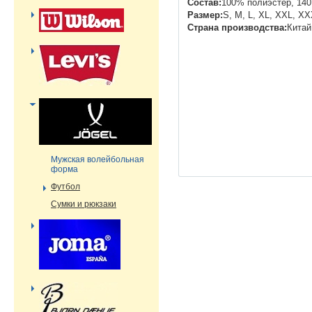
Состав:
100% полиэстер, 140 
Размер:
S, M, L, XL, XXL, X
Страна производства:
Китай
Мужская волейбольная
форма
Футбол
Сумки и рюкзаки