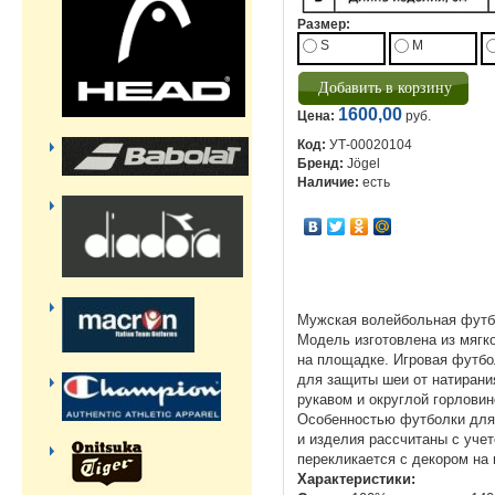
Размер:
S
M
1600,00
Цена:
руб.
Код:
УТ-00020104
Бренд:
Jögel
Наличие:
есть
Мужская волейбольная футбо
Модель изготовлена из мягк
на площадке. Игровая футбо
для защиты шеи от натирани
рукавом и округлой горловин
Особенностью футболки для 
и изделия рассчитаны с учет
перекликается с декором на 
Характеристики: