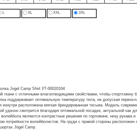
L
XL
XXL
3XL
лка Jogel Camp Shirt УТ-00020104
ой ткани с отличными влагоотводящими свойствами, чтобы спортсмену
лка поддерживает оптимальную температуру тела, не допуская переохл
я изнутри расположена мягкая брендированная тесьма. Модель совреме
ой удачно смотрится благодаря оптимальной посадке, актуальной как д
волейбола являются контрастные решения по горловине, низу рукава и 
ом потребности волейболистов. На груди с правой стороны расположен л
шортах Jögel Camp.