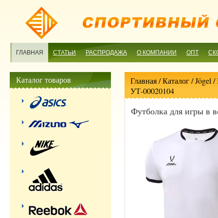
ГЛАВНАЯ
СТАТЬИ
РАСПРОДАЖА
О КОМПАНИИ
ОПТ
СК
Каталог товаров
Главная
/ Каталог /
Jögel
/
УТ-00020104
Футболка для игры в в