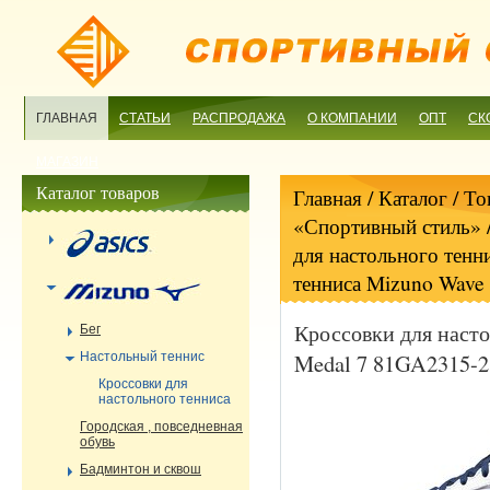
ГЛАВНАЯ
СТАТЬИ
РАСПРОДАЖА
О КОМПАНИИ
ОПТ
СК
МАГАЗИН
Каталог товаров
Главная
/ Каталог /
То
«Спортивный стиль»
для настольного тенн
тенниса Mizuno Wave
Кроссовки для наст
Бег
Medal 7 81GA2315-2
Настольный теннис
Кроссовки для
настольного тенниса
Городская , повседневная
обувь
Бадминтон и сквош