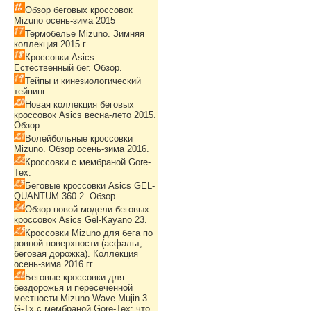
Обзор беговых кроссовок
Mizuno осень-зима 2015
Термобелье Mizuno. Зимняя
коллекция 2015 г.
Кроссовки Asics.
Естественный бег. Обзор.
Тейпы и кинезиологический
тейпинг.
Новая коллекция беговых
кроссовок Asics весна-лето 2015.
Обзор.
Волейбольные кроссовки
Mizuno. Обзор осень-зима 2016.
Кроссовки с мембраной Gore-
Tex.
Беговые кроссовки Asics GEL-
QUANTUM 360 2. Обзор.
Обзор новой модели беговых
кроссовок Asics Gel-Kayano 23.
Кроссовки Mizuno для бега по
ровной поверхности (асфальт,
беговая дорожка). Коллекция
осень-зима 2016 гг.
Беговые кроссовки для
бездорожья и пересеченной
местности Mizuno Wave Mujin 3
G-Tx с мембраной Gore-Tex: что