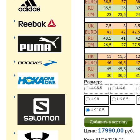
Размер:
UK 5.5
UK 6
UK 8
UK 8.5
UK 10.5
17990,00
Цена:
руб.