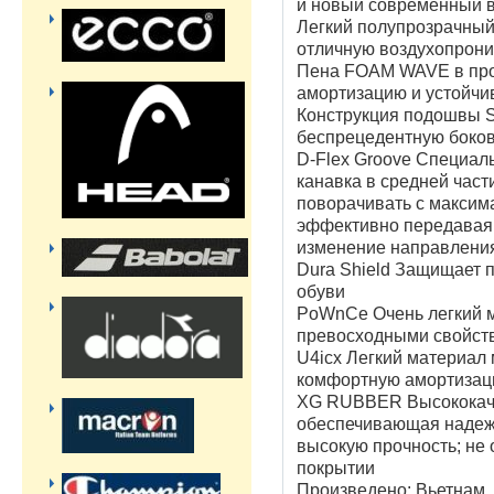
и новый современный в
Легкий полупрозрачный
отличную воздухопрони
Пена FOAM WAVE в про
амортизацию и устойчи
Конструкция подошвы St
беспрецедентную боко
D-Flex Groove Специал
канавка в средней част
поворачивать с максим
эффективно передавая 
изменение направлени
Dura Shield Защищает 
обуви
PoWnCe Очень легкий 
превосходными свойств
U4icx Легкий материал
комфортную амортизаци
XG RUBBER Высококаче
обеспечивающая надеж
высокую прочность; не
покрытии
Произведено: Вьетнам