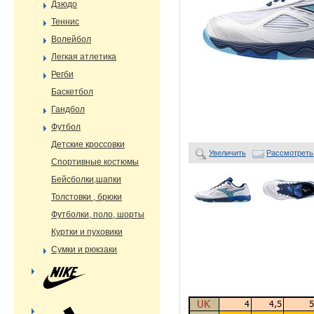
Дзюдо
Теннис
Волейбол
Легкая атлетика
Регби
Баскетбол
Гандбол
Футбол
Детские кроссовки
Увеличить
Рассмотреть
Спортивные костюмы
Бейсболки,шапки
Толстовки , брюки
Футболки, поло, шорты
Куртки и пуховики
Сумки и рюкзаки