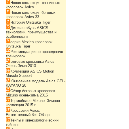
Новая коллекция теннисных
кроссовок Asics
Новая коллекция беговых
кроссовок Asics 33
История Onitsuka Tiger
Детская обувь ASICS:
технологии, преимущества и
особенности
серия Mexico кроссовок
Onitsuka Tiger
Рекомендации по проведению
тренировок
Беговые кроссовки Asics
Осень-Зима 2013
Коллекция ASICS Motion
Muscle Support
Юбилейная модель Asics GEL-
KAYANO 20
Обзор беговых кроссовок
Mizuno осень-зима 2015
Термобелье Mizuno. Зимняя
коллекция 2015 г.
Кроссовки Asics.
Естественный бег. Обзор.
Тейпы и кинезиологический
тейпинг.