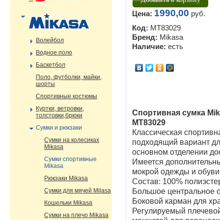
1990,00
Цена:
руб.
Код:
MT83029
Бренд:
Mikasa
Волейбол
Наличие:
есть
Водное поло
Баскетбол
Поло, футболки, майки,
шорты
Спортивные костюмы
Куртки, ветровки,
Спортивная сумка Mik
толстовки,брюки
MT83029
Сумки и рюкзаки
Классическая спортивн
Сумки на колесиках
подходящий вариант дл
Mikasa
основном отделении дос
Сумки спортивные
Имеется дополнительны
Mikasa
мокрой одежды и обуви
Рюкзаки Mikasa
Состав: 100% полиэсте
Сумки для мячей Milasa
Большое центральное о
Боковой карман для хр
Кошельки Mikasa
Регулируемый плечевой
Сумки на плечо Mikasa