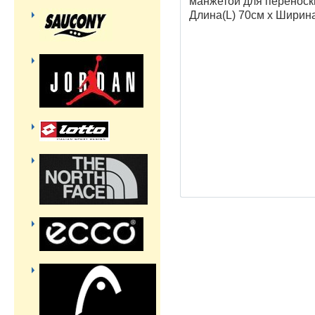
манжетой для переноск
Длина(L) 70см х Ширин