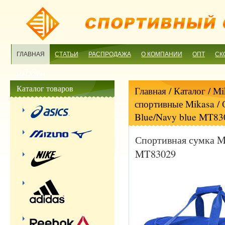
ГЛАВНАЯ
СТАТЬИ
РАСПРОДАЖА
О КОМПАНИИ
ОПТ
СК
МАГАЗИН
Каталог товаров
Главная
/ Каталог /
Mi
спортивные Mikasa
/ 
Blue/Navy blue MT83
Спортивная сумка M
MT83029