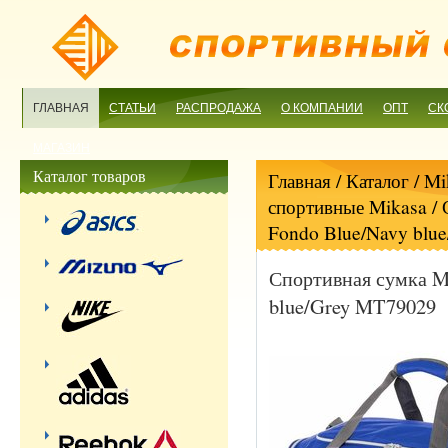
ГЛАВНАЯ
СТАТЬИ
РАСПРОДАЖА
О КОМПАНИИ
ОПТ
СК
МАГАЗИН
Каталог товаров
Главная
/ Каталог /
Mi
спортивные Mikasa
/ 
Fondo Blue/Navy blu
Спортивная сумка M
blue/Grey MT79029