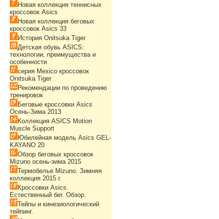
Новая коллекция теннисных
кроссовок Asics
Новая коллекция беговых
кроссовок Asics 33
История Onitsuka Tiger
Детская обувь ASICS:
технологии, преимущества и
особенности
серия Mexico кроссовок
Onitsuka Tiger
Рекомендации по проведению
тренировок
Беговые кроссовки Asics
Осень-Зима 2013
Коллекция ASICS Motion
Muscle Support
Юбилейная модель Asics GEL-
KAYANO 20
Обзор беговых кроссовок
Mizuno осень-зима 2015
Термобелье Mizuno. Зимняя
коллекция 2015 г.
Кроссовки Asics.
Естественный бег. Обзор.
Тейпы и кинезиологический
тейпинг.