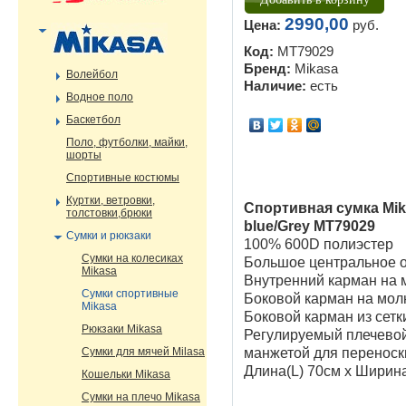
2990,00
Цена:
руб.
Код:
MT79029
Бренд:
Mikasa
Волейбол
Наличие:
есть
Водное поло
Баскетбол
Поло, футболки, майки,
шорты
Спортивные костюмы
Куртки, ветровки,
Спортивная сумка Mik
толстовки,брюки
blue/Grey MT79029
Сумки и рюкзаки
100% 600D полиэстер
Сумки на колесиках
Большое центральное о
Mikasa
Внутренний карман на 
Сумки спортивные
Боковой карман на мол
Mikasa
Боковой карман из сетк
Рюкзаки Mikasa
Регулируемый плечевой
Сумки для мячей Milasa
манжетой для переноск
Длина(L) 70см х Ширин
Кошельки Mikasa
Сумки на плечо Mikasa