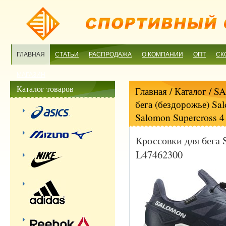
ГЛАВНАЯ
СТАТЬИ
РАСПРОДАЖА
О КОМПАНИИ
ОПТ
СК
МАГАЗИН
Каталог товаров
Главная
/ Каталог /
S
бега (бездорожье) Sa
Salomon Supercross 
Кроссовки для бега 
L47462300