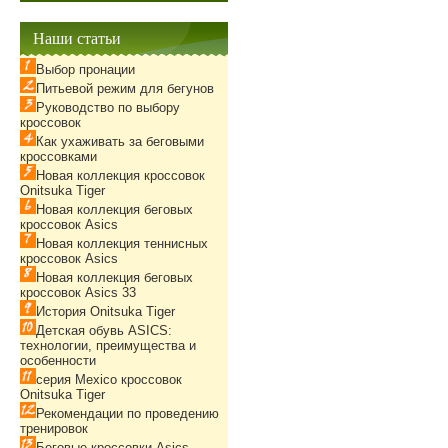
Наши статьи
Выбор пронации
Питьевой режим для бегунов
Руководство по выбору
кроссовок
Как ухаживать за беговыми
кроссовками
Новая коллекция кроссовок
Onitsuka Tiger
Новая коллекция беговых
кроссовок Asics
Новая коллекция теннисных
кроссовок Asics
Новая коллекция беговых
кроссовок Asics 33
История Onitsuka Tiger
Детская обувь ASICS:
технологии, преимущества и
особенности
серия Mexico кроссовок
Onitsuka Tiger
Рекомендации по проведению
тренировок
Беговые кроссовки Asics