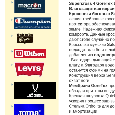
Supercross 4 GoreTex
Влагозащитная верси
Кроссовки беговые Sa
легкие трейловые крос
протектора обеспечивае
земле. Надежная фикса
комфорта. Данные крос
дают стопе случайно по
Кроссовки мужские
Sal
подходят для бега в лю
добавлению
водонепр
.
Благодаря дышащей ст
влагу, а благодаря вод
останутся сухими на гр
Конструкция верха Sens
охват ноги
Мембрана GoreTex
пре
обладая при этом возд
Крепкая шнуровка Quick
ускоряя процесс завяз
Стелька Ortholite для 
и амортизации