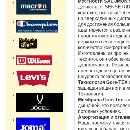
местности SALOMON 
делают все. SENSE RID
коротких, быстрых забе
на сверхдлинных диста
для достижения больших
адаптируются к различ
промежуточной подошво
верхом из сетки Enginee
количества комфортной
Изготовлены из прочны
текстиля, они обеспеч
долговечность. Резино
превосходное сцеплени
шнуровка позволяет до
Технология Gore-TEX
защищая ваши ноги в л
Технологии:
Мембрана Gore-Tex
за
дышащей, что позволяе
погодных условиях.
Амортизация и откли
Наша промежуточная 
идеальный баланс мягк