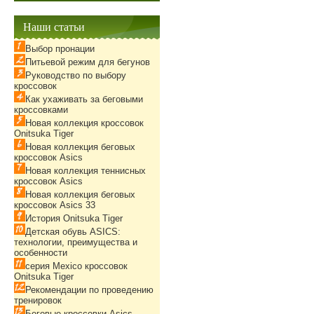
Наши статьи
Выбор пронации
Питьевой режим для бегунов
Руководство по выбору
кроссовок
Как ухаживать за беговыми
кроссовками
Новая коллекция кроссовок
Onitsuka Tiger
Новая коллекция беговых
кроссовок Asics
Новая коллекция теннисных
кроссовок Asics
Новая коллекция беговых
кроссовок Asics 33
История Onitsuka Tiger
Детская обувь ASICS:
технологии, преимущества и
особенности
серия Mexico кроссовок
Onitsuka Tiger
Рекомендации по проведению
тренировок
Беговые кроссовки Asics