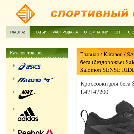
ГЛАВНАЯ
СТАТЬИ
РАСПРОДАЖА
О КОМПАНИИ
ОПТ
СК
МАГАЗИН
Каталог товаров
Главная
/ Каталог /
S
бега (бездорожье) Sa
Salomon SENSE RID
Кроссовки для бег
L47147200