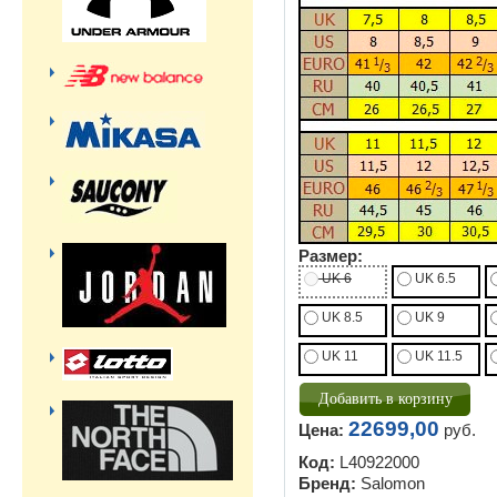
Размер:
UK 6
UK 6.5
UK 8.5
UK 9
UK 11
UK 11.5
22699,00
Цена:
руб.
Код:
L40922000
Бренд:
Salomon