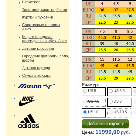
Баскетбол
Толстовки,жилетки, брюки
Куртки и пуховики
Спортивные костюмы
Asics
Кеды и городская,
повседневная обувь Asics
Детские кроссовки
Городские футболки, поло,
шорты
Детская одежда
Сумки и рюкзаки
Размер:
US 5
US 5.5
US 7.5
US 8
US 10
US 10.5
11990,00
Цена:
руб.