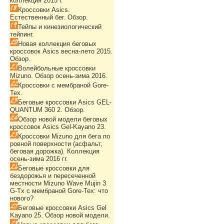
коллекция 2015 г.
Кроссовки Asics.
Естественный бег. Обзор.
Тейпы и кинезиологический
тейпинг.
Новая коллекция беговых
кроссовок Asics весна-лето 2015.
Обзор.
Волейбольные кроссовки
Mizuno. Обзор осень-зима 2016.
Кроссовки с мембраной Gore-
Tex.
Беговые кроссовки Asics GEL-
QUANTUM 360 2. Обзор.
Обзор новой модели беговых
кроссовок Asics Gel-Kayano 23.
Кроссовки Mizuno для бега по
ровной поверхности (асфальт,
беговая дорожка). Коллекция
осень-зима 2016 гг.
Беговые кроссовки для
бездорожья и пересеченной
местности Mizuno Wave Mujin 3
G-Tx с мембраной Gore-Tex: что
нового?
Беговые кроссовки Asics Gel
Kayano 25. Обзор новой модели.