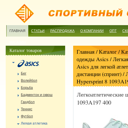
ГЛАВНАЯ
СТАТЬИ
РАСПРОДАЖА
О КОМПАНИИ
ОПТ
СК
МАГАЗИН
Каталог товаров
Главная
/ Каталог /
Ка
одежды Asics
/
Легкая
Asics для легкой атле
дистанции (спринт)
/ 
Бег
Hypersprint 8 1093A1
Волейбол
Борьба
Легкоатлетические ш
Бадминтон и сквош
1093A197 400
Гандбол
Теннис
Футбол
Легкая атлетика