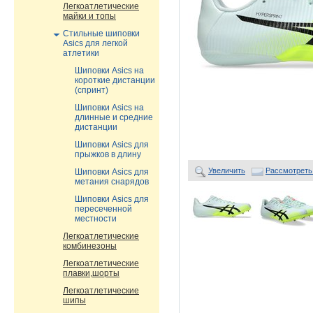
Легкоатлетические
майки и топы
Стильные шиповки
Asics для легкой
атлетики
Шиповки Asics на
короткие дистанции
(спринт)
Шиповки Asics на
длинные и средние
дистанции
Шиповки Asics для
прыжков в длину
Увеличить
Рассмотреть
Шиповки Asics для
метания снарядов
Шиповки Asics для
пересеченной
местности
Легкоатлетические
комбинезоны
Легкоатлетические
плавки,шорты
Легкоатлетические
шипы