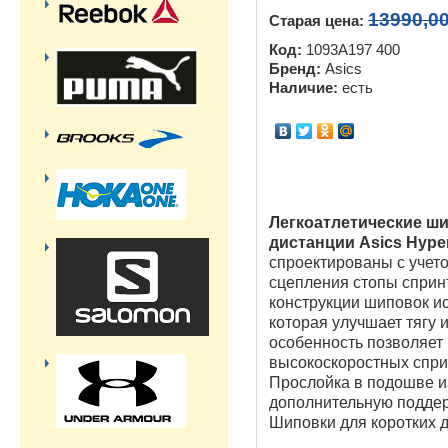
13990,0
Старая цена:
Код:
1093A197 400
Бренд:
Asics
Наличие:
есть
Легкоатлетические ши
дистанции Asics Hyper
cпроектированы с учет
сцепления стопы спринт
конструкции шиповок ис
которая улучшает тягу 
особенность позволяет 
высокоскоростных спри
Прослойка в подошве и
дополнительную поддер
Шиповки для коротких д