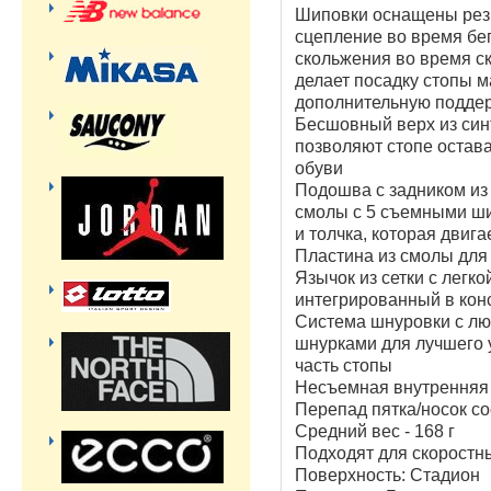
Шиповки оснащены рез
сцепление во время бе
скольжения во время ск
делает посадку стопы м
дополнительную поддерж
Бесшовный верх из синт
позволяют стопе остава
обуви
Подошва с задником из 
смолы с 5 съемными ши
и толчка, которая двиг
Пластина из смолы для
Язычок из сетки с легко
интегрированный в кон
Система шнуровки с лю
шнурками для лучшего
часть стопы
Несъемная внутренняя 
Перепад пятка/носок со
Средний вес - 168 г
Подходят для скоростны
Поверхность: Стадион