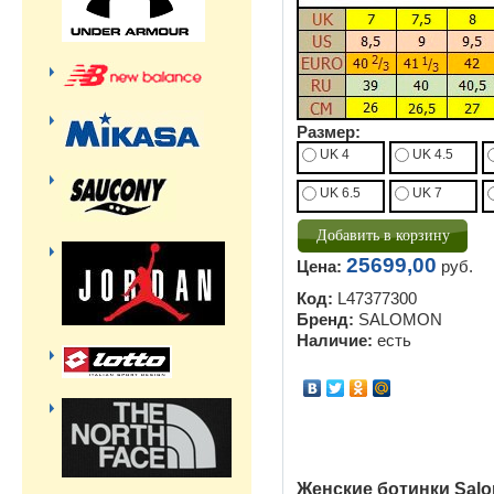
Размер:
UK 4
UK 4.5
UK 6.5
UK 7
25699,00
Цена:
руб.
Код:
L47377300
Бренд:
SALOMON
Наличие:
есть
Женские ботинки Sal