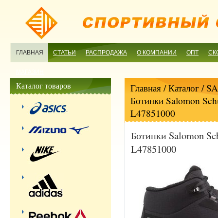
ГЛАВНАЯ
СТАТЬИ
РАСПРОДАЖА
О КОМПАНИИ
ОПТ
СК
МАГАЗИН
Каталог товаров
Главная
/ Каталог /
S
Ботинки Salomon Sc
L47851000
Ботинки Salomon S
L47851000