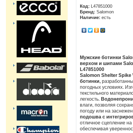
Код:
L47851000
Бренд:
Salomon
Наличие:
есть
Мужские ботинки Sal
верхом и шипами Sal
L47851000
Salomon Shelter Spik
ботинки,
разработанны
погодных условиях. Изг
текстильного материало
легкость.
Водонепрони
влаги, позволяя сохран
погоду или на заснеже
подошва с интегрир
отличное сцепление на 
обеспечивая увереннос