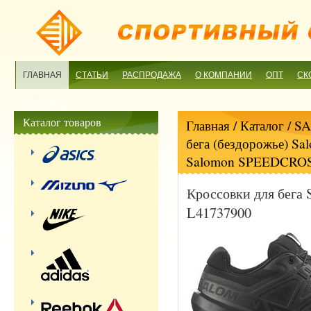
ГЛАВНАЯ
СТАТЬИ
РАСПРОДАЖА
О КОМПАНИИ
ОПТ
СК
МАГАЗИН
Каталог товаров
Главная
/ Каталог /
S
бега (бездорожье) Sa
Salomon SPEEDCROS
Кроссовки для бег
L41737900