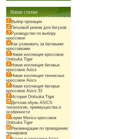
Наши статьи
Выбор пронации
Питьевой режим для бегунов
Руководство по выбору
кроссовок
Как ухаживать за беговыми
кроссовками
Новая коллекция кроссовок
Onitsuka Tiger
Новая коллекция беговых
кроссовок Asics
Новая коллекция теннисных
кроссовок Asics
Новая коллекция беговых
кроссовок Asics 33
История Onitsuka Tiger
Детская обувь ASICS:
технологии, преимущества и
особенности
серия Mexico кроссовок
Onitsuka Tiger
Рекомендации по проведению
тренировок
Беговые кроссовки Asics