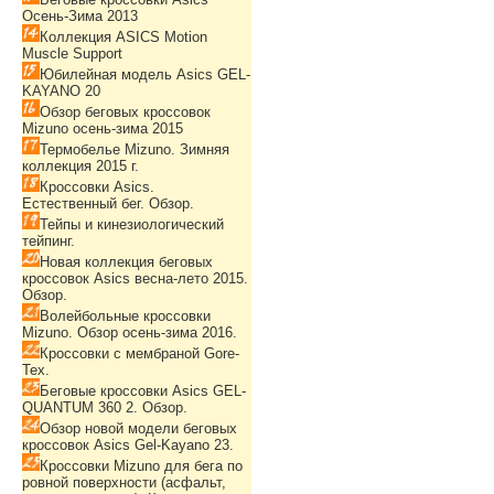
Осень-Зима 2013
Коллекция ASICS Motion
Muscle Support
Юбилейная модель Asics GEL-
KAYANO 20
Обзор беговых кроссовок
Mizuno осень-зима 2015
Термобелье Mizuno. Зимняя
коллекция 2015 г.
Кроссовки Asics.
Естественный бег. Обзор.
Тейпы и кинезиологический
тейпинг.
Новая коллекция беговых
кроссовок Asics весна-лето 2015.
Обзор.
Волейбольные кроссовки
Mizuno. Обзор осень-зима 2016.
Кроссовки с мембраной Gore-
Tex.
Беговые кроссовки Asics GEL-
QUANTUM 360 2. Обзор.
Обзор новой модели беговых
кроссовок Asics Gel-Kayano 23.
Кроссовки Mizuno для бега по
ровной поверхности (асфальт,