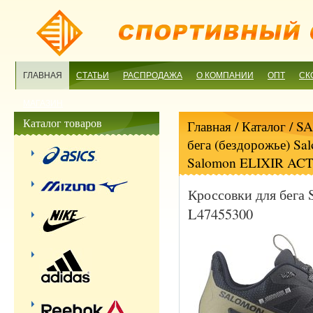
ГЛАВНАЯ
СТАТЬИ
РАСПРОДАЖА
О КОМПАНИИ
ОПТ
СК
МАГАЗИН
Каталог товаров
Главная
/ Каталог /
S
бега (бездорожье) Sa
Salomon ELIXIR ACT
Кроссовки для бега
L47455300