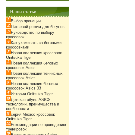
Наши статьи
Выбор пронации
Питьевой режим для бегунов
Руководство по выбору
кроссовок
Как ухаживать за беговыми
кроссовками
Новая коллекция кроссовок
Onitsuka Tiger
Новая коллекция беговых
кроссовок Asics
Новая коллекция теннисных
кроссовок Asics
Новая коллекция беговых
кроссовок Asics 33
История Onitsuka Tiger
Детская обувь ASICS:
технологии, преимущества и
особенности
серия Mexico кроссовок
Onitsuka Tiger
Рекомендации по проведению
тренировок
Беговые кроссовки Asics