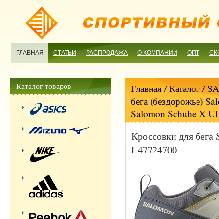
ГЛАВНАЯ
СТАТЬИ
РАСПРОДАЖА
О КОМПАНИИ
ОПТ
СК
МАГАЗИН
Каталог товаров
Главная
/ Каталог /
S
бега (бездорожье) Sa
Salomon Schuhe X U
Кроссовки для бега
L47724700