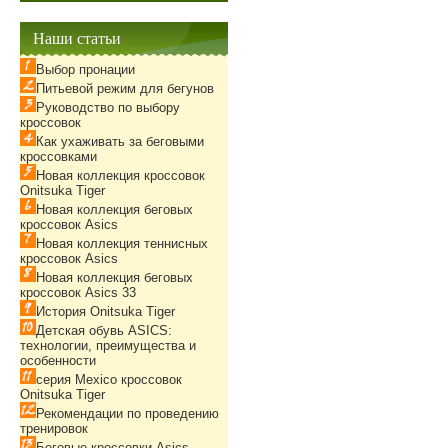
Наши статьи
Выбор пронации
Питьевой режим для бегунов
Руководство по выбору
кроссовок
Как ухаживать за беговыми
кроссовками
Новая коллекция кроссовок
Onitsuka Tiger
Новая коллекция беговых
кроссовок Asics
Новая коллекция теннисных
кроссовок Asics
Новая коллекция беговых
кроссовок Asics 33
История Onitsuka Tiger
Детская обувь ASICS:
технологии, преимущества и
особенности
серия Mexico кроссовок
Onitsuka Tiger
Рекомендации по проведению
тренировок
Беговые кроссовки Asics