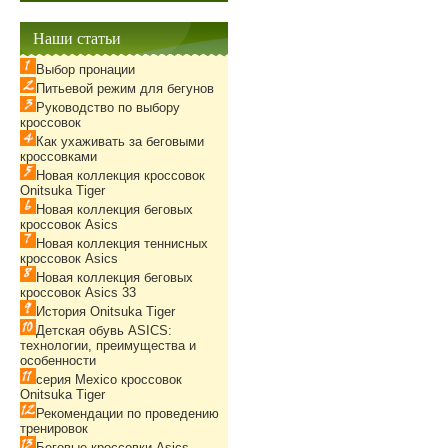
Наши статьи
Выбор пронации
Питьевой режим для бегунов
Руководство по выбору
кроссовок
Как ухаживать за беговыми
кроссовками
Новая коллекция кроссовок
Onitsuka Tiger
Новая коллекция беговых
кроссовок Asics
Новая коллекция теннисных
кроссовок Asics
Новая коллекция беговых
кроссовок Asics 33
История Onitsuka Tiger
Детская обувь ASICS:
технологии, преимущества и
особенности
серия Mexico кроссовок
Onitsuka Tiger
Рекомендации по проведению
тренировок
Беговые кроссовки Asics