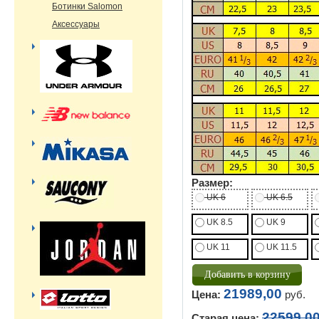
Ботинки Salomon
Аксессуары
Размер:
UK 6
UK 6.5
UK 8.5
UK 9
UK 11
UK 11.5
21989,00
Цена:
руб.
22599,0
Старая цена: