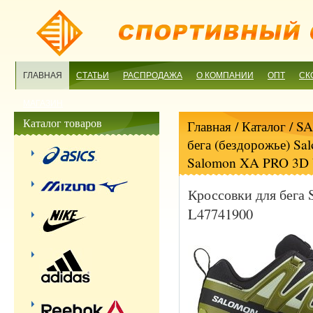
ГЛАВНАЯ
СТАТЬИ
РАСПРОДАЖА
О КОМПАНИИ
ОПТ
СК
МАГАЗИН
Каталог товаров
Главная
/ Каталог /
S
бега (бездорожье) Sa
Salomon XA PRO 3D
Кроссовки для бег
L47741900