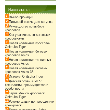
Наши статьи
Выбор пронации
Питьевой режим для бегунов
Руководство по выбору
кроссовок
Как ухаживать за беговыми
кроссовками
Новая коллекция кроссовок
Onitsuka Tiger
Новая коллекция беговых
кроссовок Asics
Новая коллекция теннисных
кроссовок Asics
Новая коллекция беговых
кроссовок Asics 33
История Onitsuka Tiger
Детская обувь ASICS:
технологии, преимущества и
особенности
серия Mexico кроссовок
Onitsuka Tiger
Рекомендации по проведению
тренировок
Беговые кроссовки Asics