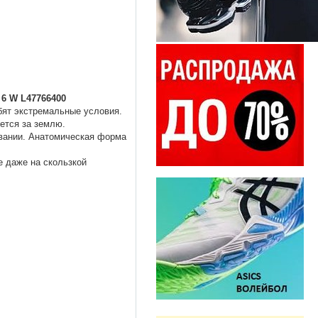
6 W L47766400
бят экстремальные условия.
ется за землю.
овании. Анатомическая форма
 даже на скользкой