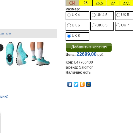
Размер:
UK 4
UK 4.5
UK 5
UK 6
UK 6.5
UK 7
 детали
UK 8
22699,00
Цена:
руб.
Код:
L47766400
Бренд:
Salomon
Наличие:
есть
ацию)